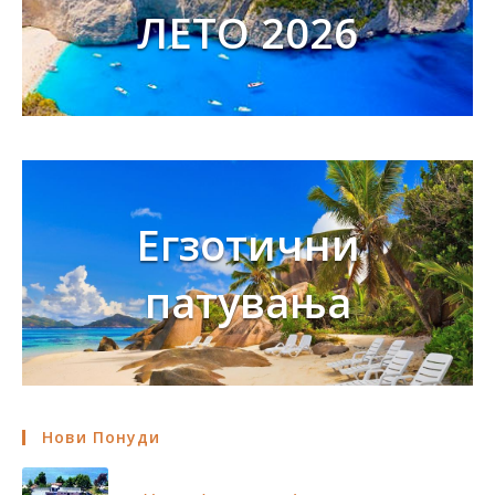
ЛЕТО 2026
Егзотични
патувања
Нови Понуди