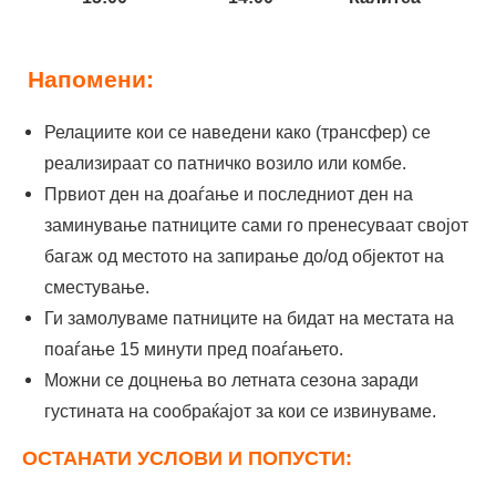
14:45
14:00
Полихроно
Напомени:
14:30
13:30
Ханиоти
Релациите кои се наведени како (трансфер) се
14:15
13:15
Пефкохори
реализираат со патничко возило или комбе.
Првиот ден на доаѓање и последниот ден на
заминување патниците сами го пренесуваат својот
багаж од местото на запирање до/од објектот на
сместување.
Ги замолуваме патниците на бидат на местата на
поаѓање 15 минути пред поаѓањето.
Можни се доцнења во летната сезона заради
густината на сообраќајот за кои се извинуваме.
ОСТАНАТИ УСЛОВИ И ПОПУСТИ: