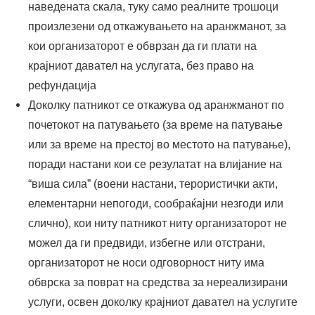
наведената скала, туку само реалните трошоци
произлезени од откажувањето на аранжманот, за
кои организаторот е обврзан да ги плати на
крајниот давател на услугата, без право на
рефундација
Доколку патникот се откажува од аранжманот по
почетокот на патувањето (за време на патување
или за време на престој во местото на патување),
поради настани кои се резулатат на влијание на
“виша сила” (воени настани, терористички акти,
елементарни непогоди, сообраќајни незгоди или
слично), кои ниту патникот ниту организаторот не
можел да ги предвиди, избегне или отстрани,
организаторот не носи одговорност ниту има
обврска за поврат на средства за нереализирани
услуги, освен доколку крајниот давател на услугите