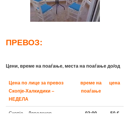
ПРЕВОЗ:
Цени, време на поаѓање, места на поаѓање до/од
Цена по лице за превоз
време на
цена
Скопје-Халкидики –
поаѓање
НЕДЕЛА
Скопје – Дрводекор
03
;00
50 €
Велес – (кружен тек на
03
;
45
50 €