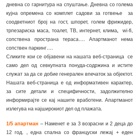
дневна со гарнитура на спуштање. Дневна со голема
кујна опремена со комплет садови за готвење за
соодветниот број на гост, шпорет, голем фрижидер,
трпезариска маса, тоалет, ТВ, интернет, клима
,
wi-fi,
сопствена пространа тераса…. Апартманот нема
сопствен паркинг….
Сликите кои се објавени на нашата веб-страница се
само дел од севкупната понуда-содржина и истите
служат за да се добие генерален впечаток за објектот.
Нашата веб-страница е од информативен карактер,
за сите детали и специфичности, задолжително
информирајте се кај нашите вработени. Апартманот
излегува на најширокиот дел од плажата.
1/5 апартман
– Наменет е за 3 возрасни и 2 деца до
12 год. , една спална со француски лежај + еден