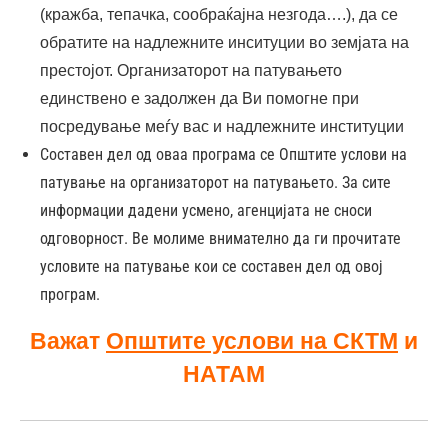
(кражба, тепачка, сообраќајна незгода….), да се
обратите на надлежните инситуции во земјата на
престојот. Организаторот на патувањето
единствено е задолжен да Ви помогне при
посредување меѓу вас и надлежните институции
Составен дел од оваа програма се Општите услови на
патување на организаторот на патувањето. За сите
информации дадени усмено, агенцијата не сноси
одговорност. Ве молиме внимателно да ги прочитате
условите на патување кои се составен дел од овој
програм.
Важат
Општите услови на СКТМ
и
НАТАМ