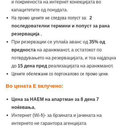
и покриеноста на интернет конекцијата во
19.07.2026
капацитетите од понудата.
19.07-
7
859€
На промо цените не следува попуст за:
2
26.07.2026
последователни термини и попуст за рана
резервација .
26.07-
7
859€
При резервации се уплаќа аванс од
35% од
02.08.2026
вредноста
на аранжманот, а остатокот по
потврдувањето на резервацијата, и тоа најдоцна
02.08-
7
859€
до
15 дена пред
реализацијата на аранжманот.
09.08.2026
Цените обележани со портокалово се промо цени.
09.08-
7
859€
Во цената Е вклучено:
16.08.2026
Цена за НАЕМ на апартман за 8 дена 7
16.08-
7
769€
ноќевања
,
23.08.2026
Интернет (Wi-fi)- за брзината и јачината на
интернето не гарантора агенцијата
23.08-
7
679€