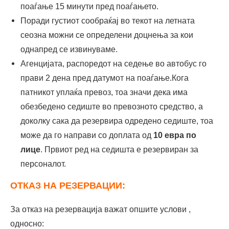
поаѓање 15 минути пред поаѓањето.
Поради густиот сообраќај во текот на летната
сеозна можни се определени доцнења за кои
однапред се извинуваме.
Агенцијата, распоредот на седење во автобус го
прави 2 дена пред датумот на поаѓање.Кога
патникот уплаќа превоз, тоа значи дека има
обезбедено седиште во превозното средство, а
доколку сака да резервира одредено седиште, тоа
може да го направи со доплата од
10 евра по
лице
. Првиот ред на седишта е резервиран за
персоналот.
ОТКАЗ НА РЕЗЕРВАЦИИ:
За отказ на резервација важат опшите услови ,
односно: