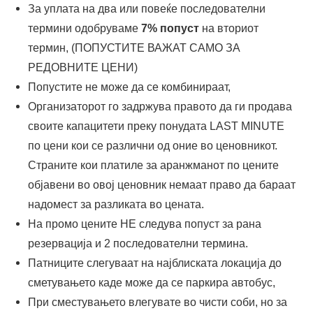
За уплата на два или повеќе последователни
термини одобруваме
7% попуст
на вториот
термин, (ПОПУСТИТЕ ВАЖАТ САМО ЗА
РЕДОВНИТЕ ЦЕНИ)
Попустите не може да се комбинираат,
Организаторот го задржува правото да ги продава
своите капацитети преку понудата LAST MINUTE
по цени кои се различни од оние во ценовникот.
Страните кои платиле за аранжманот по цените
објавени во овој ценовник немаат право да бараат
надомест за разликата во цената.
На промо цените НЕ следува попуст за рана
резервација и 2 последователни термина.
Патниците слегуваат на најблиската локација до
сметувањето каде може да се паркира автобус,
При сместувањето влегувате во чисти соби, но за