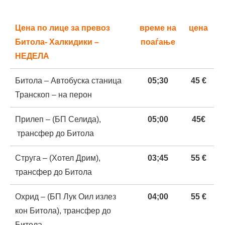
влезот-БП Макпетрол)
Цена по лице за превоз
време на
цена
Штип – (паркинг пред пошта),
03;
30
65 €
Битола- Халкидики –
поаѓање
трансфер до Велес
НЕДЕЛА
Кавадарци (Дреново
04
;
30
50 €
Битола – Автобуска станица
05;
3
0
45 €
бензиска Макпетрол-нов
Транскоп – на перон
кружен)
Прилеп – (БП Селида),
05
;
00
45€
трансфер до Битола
Струга – (Хотел Дрим),
03;
45
55 €
трансфер до Битола
Охрид – (БП Лук Оил излез
04
;
00
55 €
кон Битола), трансфер до
Битола