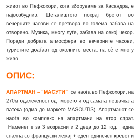
живот во Пефкохори, кога зборуваме за Касандра, е
највозбудлив. Шеталиштето покрај брегот во
вечерните часови се претвора во голема забава на
отворено. Музика, многу луѓе, забава на секој чекор.
Поради добрата атмосфера во вечерните часови,
туристите доаѓаат од околните места, па сè е многу
живо.
ОПИС:
АПАРТМАН – “МАСУТИ”
се наоѓа во Пефкохори, на
270м одалеченост од морето и од самата пешачката
патека (одма до маркето MASOUTIS). Aпартманот се
наоѓа во комплекс на апартмани на втор спрат.
Наменет е за 3 возрасни и 2 деца до 12 год. , една
спална со француски лежај + еден единечен кревет и