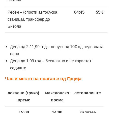
Ресен – (спроти автобуска
04;
45
55 €
станица), трансфер до
Битола
Деца од 2-11,99 год – попуст од 10€ од редовната
цена
Деца до 1,99 год – бесплатно и не користат
седиште
Час и место на поаѓање од Грција
локално (грчко)
македонско
летовалиште
време
време
15:00
14:00
Калитеа