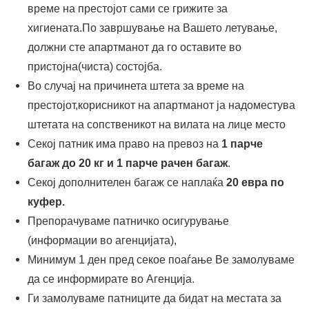
време на престојот сами се грижите за
хигиената.По завршување на Вашето летување,
должни сте апартманот да го оставите во
пристојна(чиста) состојба.
Во случај на причинета штета за време на
престојот,корисникот на апартманот ја надоместува
штетата на сопственикот на вилата на лице место
Секој патник има право на превоз на
1 парче
багаж до 20 кг и 1 парче рачен багаж
.
Секој дополнителен багаж се наплаќа
2
0 евра по
куфер
.
Препорачуваме патничко осигурување
(информации во агенцијата),
Минимум 1 ден пред секое поаѓање Ве замолуваме
да се информирате во Агенција.
Ги замолуваме патниците да бидат на местата за