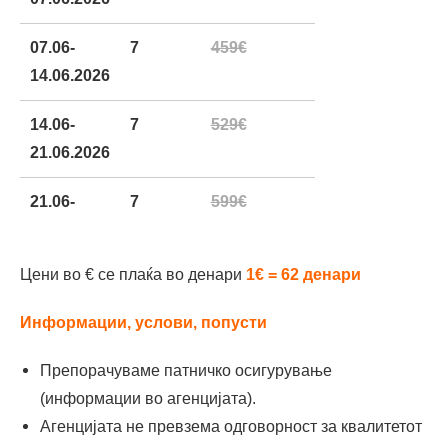
07.06-
7
459€
14.06.2026
14.06-
7
529€
21.06.2026
21.06-
7
599€
28.06.2026
Цени во € се плаќа во денари
1€ = 62 денари
28.06-
7
679€
05.07.2026
Информации, услови, попусти
05.07-
7
769€
Препорачуваме патничко осигурување
12.07.2026
(информации во агенцијата).
Агенцијата не превзема одговорност за квалитетот
12.07-
7
859€