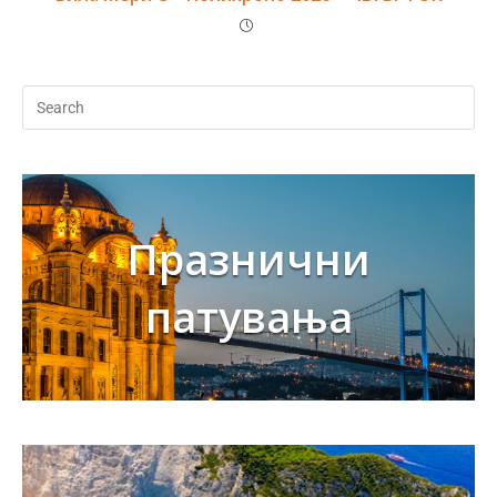
Празнични
патувања