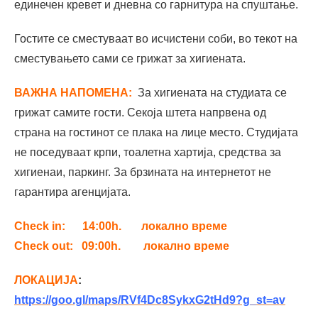
единечен кревет и дневна со гарнитура на спуштање.
Гостите се сместуваат во исчистени соби, во текот на
сместувањето сами се грижат за хигиената.
ВАЖНA НАПОМЕНА:
За хигиената на студиата се
грижат самите гости. Секоја штета напрвена од
страна на гостинот се плака на лице место. Студијата
не поседуваат крпи, тоалетна хартија, средства за
хигиенаи, паркинг. За брзината на интернетот не
гарантира агенцијата.
Check in:
14:00h. локално време
Check out:
09:00h. локално време
ЛОКАЦИЈА
:
https://goo.gl/maps/RVf4Dc8SykxG2tHd9?g_st=av