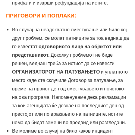
прифати и изврши рефундација на истите.
ПРИГОВОРИ И ПОПЛАКИ:
Во случај на неадекватно сместување или било кој
друг проблем, се молат патниците за тоа веднаш да
го известат
одговорното лице на објектот или
представникот.
Доколку проблемот не биде
решен, веднаш треба за истиот да се извести
ОРГАНИЗАТОРОТ НА ПАТУВАЊЕТО
и уплатното
место каде сте склучиле Договор за патување, за
време на првиот ден од сместувањето и почетокот
на ова програма. Напоменуваме дека рекламации
за кои агенцијата ќе дознае на последниот ден од
престојот или по враќањето на патниците, истите
нема да бидат земени во предвид или разгледани.
Ве молиме во случај на било каков инцидент