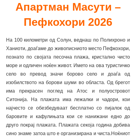
Апартман Масути –
Пефкохори 2026
На 100 километри од Солун, веднаш по Полихроно и
Ханиоти, доаѓаме до живописниото место Пефкохори,
познато по својата песочна плажа, кристално чисто
море и одличен ноќен живот. Името на ова туристичко
село во превод значи боровo село и доаѓа од
изобилството на борови шуми во областа. Од брегот
има прекрасен поглед на Атос и полуостровот
Ситонија. На плажата има лежалки и чадори, кои
најчесто се обезбедуваат бесплатно со пијалок од
баровите и кафулињата кои се нанижани едно до
друго покрај плажата. Плажата секоја година добива
сино знаме затоа што е организирана и чиста.Ноќниот