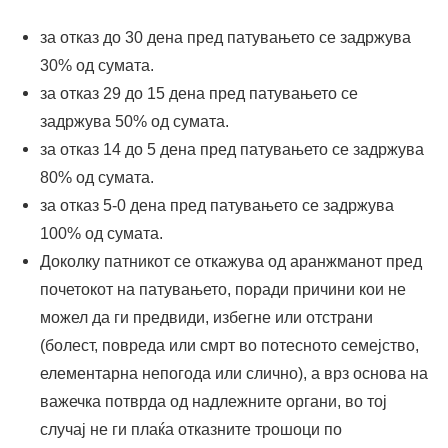
за отказ до 30 дена пред патувањето се задржува
30% од сумата.
за отказ 29 до 15 дена пред патувањето се
задржува 50% од сумата.
за отказ 14 до 5 дена пред патувањето се задржува
80% од сумата.
за отказ 5-0 дена пред патувањето се задржува
100% од сумата.
Доколку патникот се откажува од аранжманот пред
почетокот на патувањето, поради причини кои не
можел да ги предвиди, избегне или отстрани
(болест, повреда или смрт во потесното семејство,
елементарна непогода или слично), а врз основа на
важечка потврда од надлежните органи, во тој
случај не ги плаќа отказните трошоци по