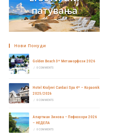
патувања
Нови Понуди
Golden Beach 3* Метаморфози 2026
/
0 COMMENTS
Hotel Kraljevi Cardaci Spa 4* – Kopaonik
2025/2026
/
0 COMMENTS
Апартман Зинова – Пефкохори 2026
– НЕДЕЛА
/
0 COMMENTS