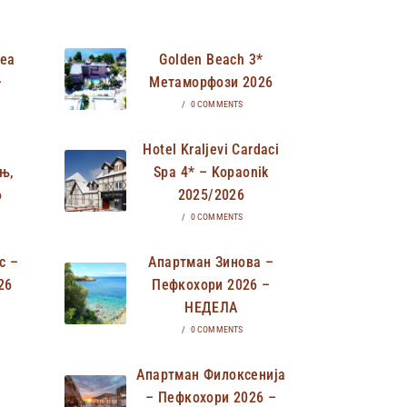
Неа
Golden Beach 3*
–
Метаморфози 2026
/
0 COMMENTS
Hotel Kraljevi Cardaci
њ,
Spa 4* – Kopaonik
6
2025/2026
/
0 COMMENTS
с –
Апартман Зинова –
26
Пефкохори 2026 –
НЕДЕЛА
/
0 COMMENTS
Апартман Филоксенија
– Пефкохори 2026 –