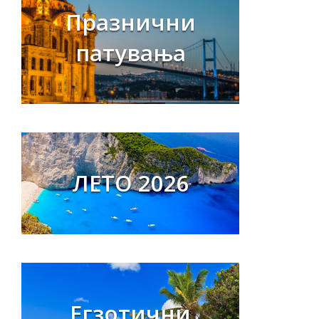
Празнични
патувања
ЛЕТО 2026
Егзотични