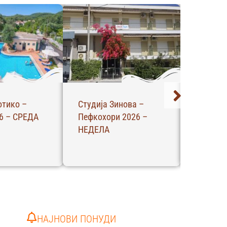
отико –
Студија Зинова –
С Апарт
6 – СРЕДА
Пефкохори 2026 –
2026 –
НЕДЕЛА
НАЈНОВИ ПОНУДИ