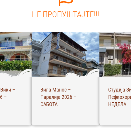
НЕ ПРОПУШТАЈТЕ!!!
 Вики –
Вила Манос –
Студија З
6 –
Паралија 2026 –
Пефкохори
САБОТА
НЕДЕЛА