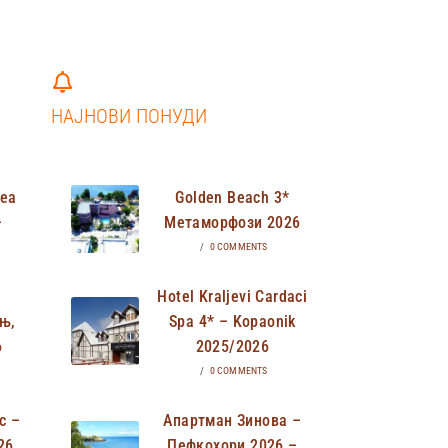
НАЈНОВИ ПОНУДИ
Неа
Golden Beach 3*
–
Метаморфози 2026
/
0 COMMENTS
Hotel Kraljevi Cardaci
њ,
Spa 4* – Kopaonik
6
2025/2026
/
0 COMMENTS
с –
Апартман Зинова –
26
Пефкохори 2026 –