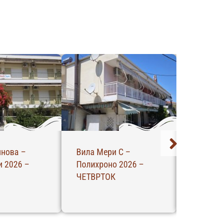
инова –
Вила Мери С –
Вила Ли
 2026 –
Полихроно 2026 –
Полихро
ЧЕТВРТОК
ЧЕТВРТ