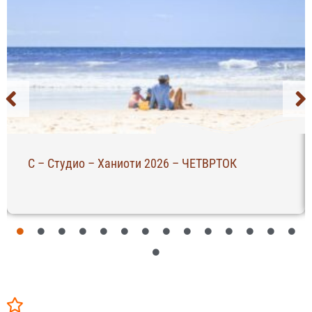
Апартман Филоксенија – Пефкохори 2026 –
НЕДЕЛА