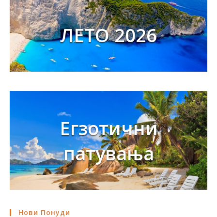
ЛЕТО 2026
Егзотични
патувања
Нови Понуди