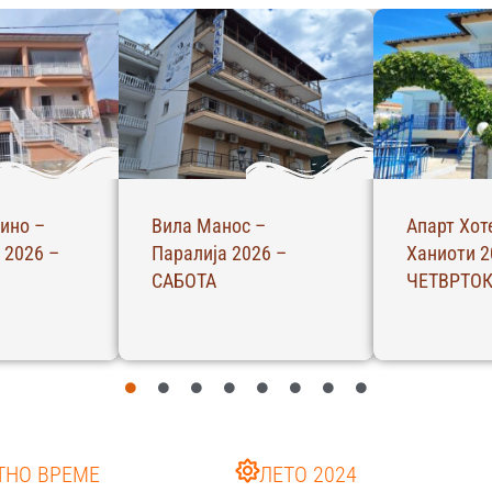
 Вики –
С – Студио – Ханиоти
АБ – Апар
6 –
2026 – ЧЕТВРТОК
Ханиоти 2
Четврток
ТНО ВРЕМЕ
ЛЕТО 2024