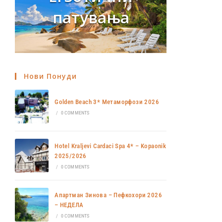
патувања
Нови Понуди
Golden Beach 3* Метаморфози 2026
/
0 COMMENTS
Hotel Kraljevi Cardaci Spa 4* – Kopaonik
2025/2026
/
0 COMMENTS
Апартман Зинова – Пефкохори 2026
– НЕДЕЛА
/
0 COMMENTS