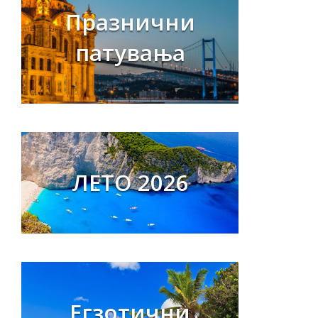
Празнични
патувања
ЛЕТО 2026
Егзотични