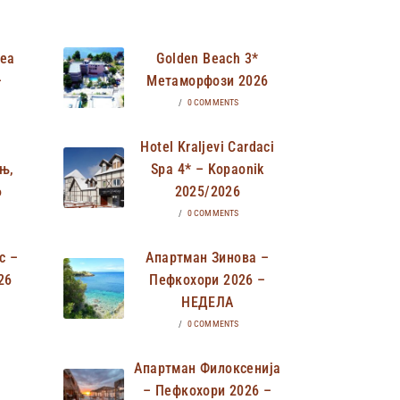
Неа
Golden Beach 3*
–
Метаморфози 2026
/
0 COMMENTS
Hotel Kraljevi Cardaci
њ,
Spa 4* – Kopaonik
6
2025/2026
/
0 COMMENTS
с –
Апартман Зинова –
26
Пефкохори 2026 –
НЕДЕЛА
/
0 COMMENTS
Апартман Филоксенија
– Пефкохори 2026 –