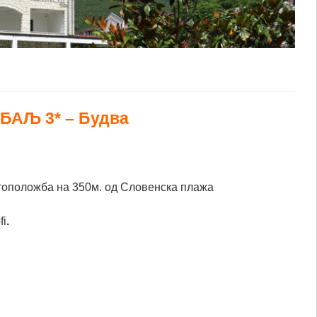
РБАЉ 3* – Будва
тоположба на 350м. од Словенска плажа
fi
.