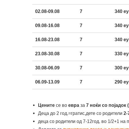
02.08-09.08
7
340
еу
09.08-16.08
7
340
еу
16.08-23.08
7
340
еу
23.08-30.08
7
330
еу
30.08-06.09
7
300
еу
0
6
.09-1
3
.09
7
290
еу
Цените
се во
евра
за
7 ноќи со појадок
(
Деца до 2 год.=гратис,дете со родители
2-
деца со родители од 7-12год. во 1/2+1 на