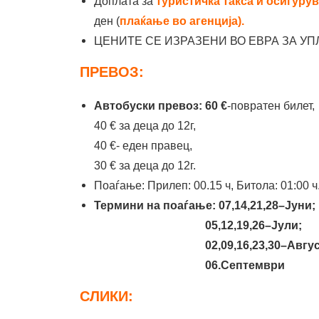
Доплата за
туристичка такса и осигурув
ден (
плаќање во агенција).
ЦЕНИТЕ СЕ ИЗРАЗЕНИ ВО ЕВРА ЗА УП
ПРЕВОЗ:
Автобуски превоз: 60 €
-повратен билет,
40 € за деца до 12г,
40 €- еден правец,
30 € за деца до 12г.
Поаѓање: Прилеп: 00.15 ч, Битола: 01:00 ч
Термини на поаѓање: 07,14,21,28–Јуни;
05,12,19,26–Јули;
02,09,16,23,30–Август
06.Септември
СЛИКИ: