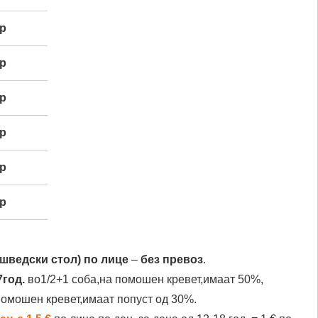
р
р
р
р
р
р
шведски стол)
по лице
–
без превоз
.
7год.
во1/2+1 соба,на помошен кревет,имаат 50%,
 помошен кревет,имаат попуст од 30%.