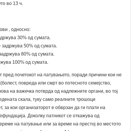
то во 13 ч.
ови , односно:
адржува 30% од сумата.
е задржува 50% од сумата.
 задржува 80% од сумата.
ржува 100% од сумата.
 пред почетокот на патувањето, поради причини кои не
(болест, повреда или смрт во потесното семејство,
нова на важечка потврда од надлежните органи, во тој
ведената скала, туку само реалните трошоци
 за кои организаторот е обврзан да ги плати на
рефундација. Доколку патникот се откажува од
време на патување или за време на престој во местото