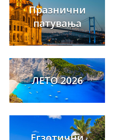
Празнични
патувања
ЛЕТО 2026
Егзотични