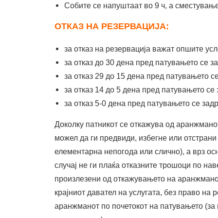
Собите се напуштаат во 9 ч, а сместување
ОТКАЗ НА РЕЗЕРВАЦИЈА:
за отказ на резервација важат опшите усл
за отказ до 30 дена пред патувањето се з
за отказ 29 до 15 дена пред патувањето с
за отказ 14 до 5 дена пред патувањето се
за отказ 5-0 дена пред патувањето се зад
Доколку патникот се откажува од аранжманот
можел да ги предвиди, избегне или отстрани 
елементарна непогода или слично), а врз ос
случај не ги плаќа отказните трошоци по на
произлезени од откажувањето на аранжманот,
крајниот давател на услугата, без право на 
аранжманот по почетокот на патувањето (за 