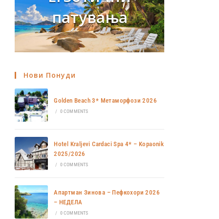
патувања
Нови Понуди
Golden Beach 3* Метаморфози 2026
/
0 COMMENTS
Hotel Kraljevi Cardaci Spa 4* – Kopaonik
2025/2026
/
0 COMMENTS
Апартман Зинова – Пефкохори 2026
– НЕДЕЛА
/
0 COMMENTS