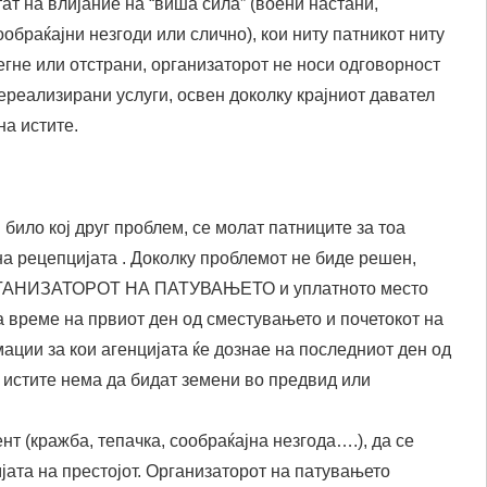
ат на влијание на “виша сила” (воени настани,
обраќајни незгоди или слично), кои ниту патникот ниту
егне или отстрани, организаторот не носи одговорност
нереализирани услуги, освен доколку крајниот давател
а истите.
било кој друг проблем, се молат патниците за тоа
на рецепцијата . Доколку проблемот не биде решен,
 ОРГАНИЗАТОРОТ НА ПАТУВАЊЕТО и уплатното место
а време на првиот ден од сместувањето и почетокот на
ции за кои агенцијата ќе дознае на последниот ден од
, истите нема да бидат земени во предвид или
нт (кражба, тепачка, сообраќајна незгода….), да се
јата на престојот. Организаторот на патувањето