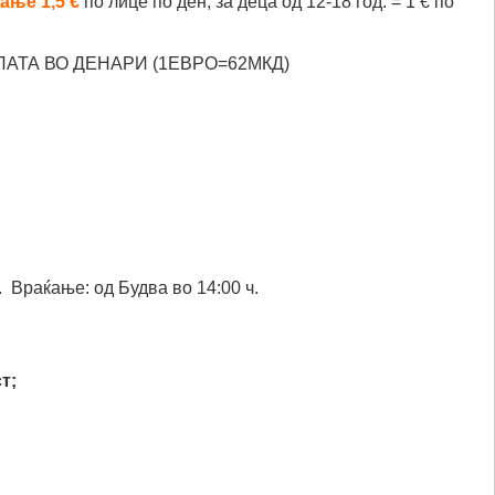
ање 1,5 €
по лице по ден, за деца од 12-18 год. = 1 € по
ЛАТА ВО ДЕНАРИ (1ЕВРО=62МКД)
. Враќање: од Будва во 14:00 ч.
;