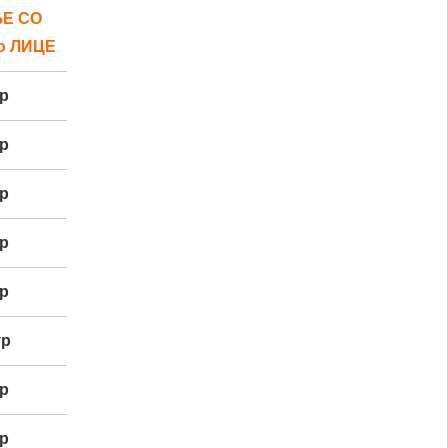
Е СО
о ЛИЦЕ
р
р
ур
р
р
ур
р
р