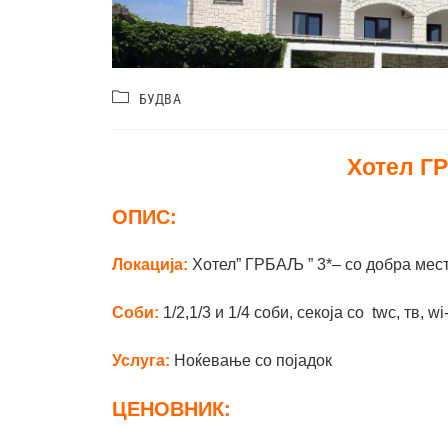
БУДВА
Хотел Г
ОПИС:
Локација:
Хотел” ГРБАЉ ” 3*– со добра мес
Соби:
1/2,1/3 и 1/4 соби, секоја со twc, тв, wi-
Услуга:
Ноќевање со појадок
ЦЕНОВНИК: