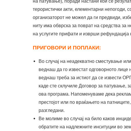
на патување), поради настани кои се резулат
терористички акти, елементарни непогоди, со
организаторот не можел да ги предвиди, изб
ниту има обврска за поврат на средства за 
на услугите прифати и изврши рефундација н
ПРИГОВОРИ И ПОПЛАКИ:
Во случај на неадекватно сместување или 
веднаш да го известат одговорното лице 
веднаш треба за истиот да се извести
каде сте склучиле Договор за патување, з
ова програма. Напоменуваме дека реклама
престојот или по враќањето на патниците
разгледани.
Ве молиме во случај на било каков инциде
обратите на надлежните инситуции во зем