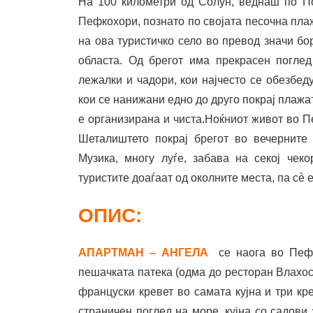
На 100 километри од Солун, веднаш по П
Пефкохори, познато по својата песочна пла
на ова туристичко село во превод значи бо
областа. Од брегот има прекрасен погле
лежалки и чадори, кои најчесто се обезбед
кои се нанижани едно до друго покрај плажа
е организирана и чиста.Ноќниот живот во П
Шеталиштето покрај брегот во вечерните
Музика, многу луѓе, забава на секој чек
туристите доаѓаат од околните места, па сè 
ОПИС:
АПАРТМАН – АНГЕЛА
се наога во Пеф
пешачката патека (одма до ресторан Влахос
француски кревет во самата кујна и три кр
страничен поглед на море, кујна со садови 