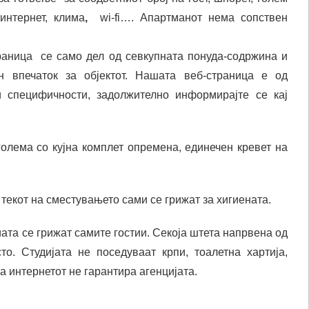
интернет, клима
,
wi-fi…. Апартманот нема сопствен
раница се само дел од севкупната понуда-содржина и
н впечаток за објектот. Нашата веб-страница е од
и специфичности, задолжително информирајте се кај
олема со кујна комплет опремена, единечен кревет на
 текот на сместувањето сами се грижат за хигиената.
иата се грижат самите гостии. Секоја штета напрвена од
о. Студијата не поседуваат крпи, тоалетна хартија,
на интернетот не гарантира агенцијата.