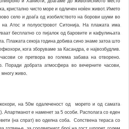
олихроно и Ханиоти, доаѓаме до живописниото место
жа, кристално чисто море и одличен ноќен живот. Името
ровo село и доаѓа од изобилството на борови шуми во
д на Атос и полуостровот Ситонија. На плажата има
уваат бесплатно со пијалок од баровите и кафулињата
та. Плажата секоја година добива сино знаме затоа што
ефкохори, кога зборуваме за Касандра, е највозбудлив.
 часови се претвора во голема забава на отворено.
ор. Поради добрата атмосфера во вечерните часови,
е многу живо.
кохори, на 50м одалеченост од морето и од самата
). Апартманот е наменет за 5 особи. Располага со еден
евети (на спрат) во оделна соба. Сопствена тераса со
за готвење за соодветниот број на гост, шпорет, голем