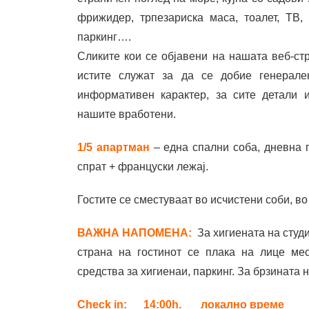
фрижидер, трпезариска маса, тоалет, ТВ, 
паркинг….
Сликите кои се објавени на нашата веб-ст
истите служат за да се добие генерале
информативен карактер, за сите детали 
нашите вработени.
1/5 апартман
– една спални соба, дневна г
спрат + француски лежај.
Гостите се сместуваат во исчистени соби, во
ВАЖНA НАПОМЕНА:
За хигиената на студ
страна на гостинот се плака на лице мест
средства за хигиенаи, паркинг. За брзината 
Check in:
14:00h. локално време