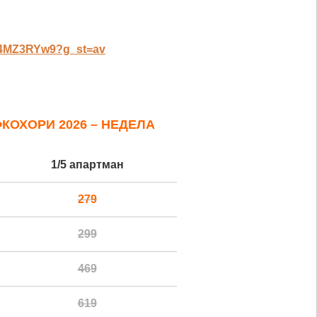
vL4MZ3RYw9?g_st=av
ФКОХОРИ 2026 – НЕДЕЛА
1/5 апартман
279
299
469
619