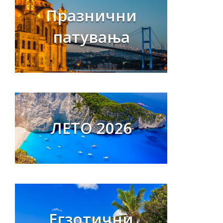
Празнични
патувања
ЛЕТО 2026
Егзотични