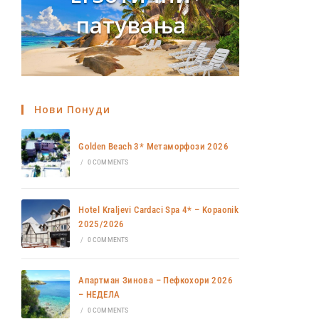
патувања
Нови Понуди
Golden Beach 3* Метаморфози 2026
/
0 COMMENTS
Hotel Kraljevi Cardaci Spa 4* – Kopaonik
2025/2026
/
0 COMMENTS
Апартман Зинова – Пефкохори 2026
– НЕДЕЛА
/
0 COMMENTS