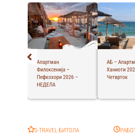
ики –
Апартман
АБ – Апартм
–
Филоксенија –
Ханиоти 202
Пефкохори 2026 –
Четврток
НЕДЕЛА
S-TRAVEL БИТОЛА
РАБО