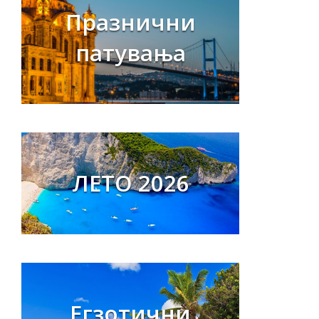
Празнични
патувања
ЛЕТО 2026
Егзотични