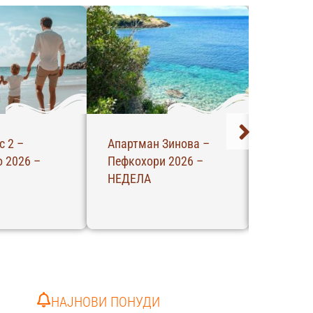
с 2 –
Апартман Зинова –
Апартма
 2026 –
Пефкохори 2026 –
Пефкохо
НЕДЕЛА
НЕДЕЛА
НАЈНОВИ ПОНУДИ