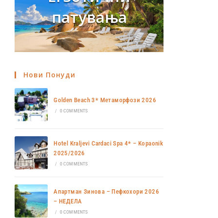
патувања
Нови Понуди
Golden Beach 3* Метаморфози 2026
/
0 COMMENTS
Hotel Kraljevi Cardaci Spa 4* – Kopaonik
2025/2026
/
0 COMMENTS
Апартман Зинова – Пефкохори 2026
– НЕДЕЛА
/
0 COMMENTS