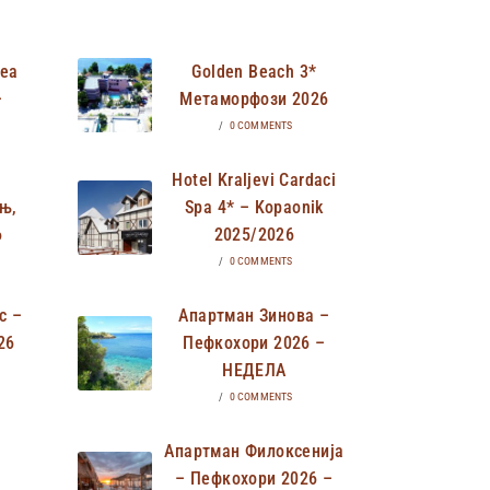
Неа
Golden Beach 3*
–
Метаморфози 2026
/
0 COMMENTS
Hotel Kraljevi Cardaci
њ,
Spa 4* – Kopaonik
6
2025/2026
/
0 COMMENTS
с –
Апартман Зинова –
26
Пефкохори 2026 –
НЕДЕЛА
/
0 COMMENTS
Апартман Филоксенија
– Пефкохори 2026 –