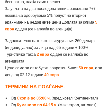
бесплатно, плаќа само превоз
За уплата на два последователни аранжмани 7+7
ноќевања одобруваме 5% попуст на вториот
аранжман на
редовните цени
Доплата за клима
5
евра
од ден (се наплаќа во агенција)
Задолжително патничко осигурување: 260 денари
(индивидуално) за лица над 65 години + 100%
Туристичка такса
2 евра
од ден се наплаќа во
агенцијата
Цена само за автобуски повратен билет
50 евра
,
а за
деца од 02-12 години
40 евра
ТЕРМИНИ НА ПОАЃАЊЕ:
Oд
Скопје во 05:00 ч
.
(пред хотел Континентал)
Oд
Куманово во 04:15 ч.
(Макпетрол, автопат)