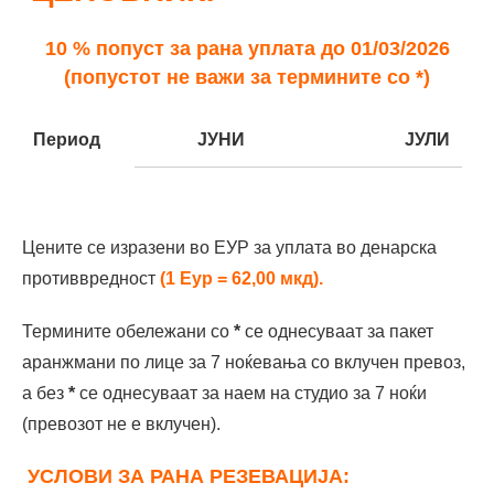
10 % попуст за рана уплата до 01/03/2026
(попустот не важи за термините со *)
Период
ЈУНИ
ЈУЛИ
06
13
20
27
04
11
18
Цените се изразени во ЕУР за уплата во денарска
Ноќевања
7*
7
7
7
7
7
7
противвредност
(1 Еур = 62,00 мкд).
1/2
129
269
299
319
339
339
359
Термините обележани со
*
се однесуваат за пакет
1/3
139
289
319
349
369
379
399
аранжмани по лице за 7 ноќевања со вклучен превоз,
а без
*
се однeсуваат за наем на студио за 7 ноќи
1/3+1/3
129
439
469
499
549
569
599
(превозот не е вклучен).
УСЛОВИ ЗА РАНА РЕЗЕВАЦИЈА: