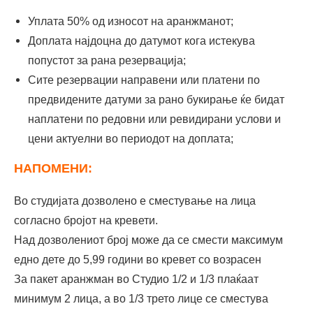
Уплата 50% од износот на аранжманот;
Доплата најдоцна до датумот кога истекува
попустот за рана резервација;
Сите резервации направени или платени по
предвидените датуми за рано букирање ќе бидат
наплатени по редовни или ревидирани услови и
цени актуeлни во периодот на доплата;
НАПОМЕНИ:
Во студијата дозволено е сместување на лица
согласно бројот на кревети.
Над дозволениот број може да се смести максимум
едно дете до 5,99 години во кревет со возрасен
За пакет аранжман во Студио 1/2 и 1/3 плаќаат
минимум 2 лица, а во 1/3 трето лице се сместува