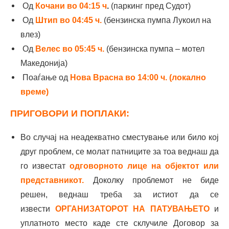
Од
Кочани во 04:15
ч
.
(паркинг пред Судот)
Од
Штип
во 04:45 ч.
(бензинска пумпа Лукоил на
влез)
Од
Велес
во 05:45 ч.
(бензинска пумпа – мотел
Македонија)
Поаѓање од
Нова Врасна
во 14:00 ч. (локално
време)
ПРИГОВОРИ И ПОПЛАКИ:
Во случај на неадекватно сместување или било кој
друг проблем, се молат патниците за тоа веднаш да
го известат
одговорното лице на објектот или
представникот.
Доколку проблемот не биде
решен, веднаш треба за истиот да се
извести
ОРГАНИЗАТОРОТ НА ПАТУВАЊЕТО
и
уплатното место каде сте склучиле Договор за