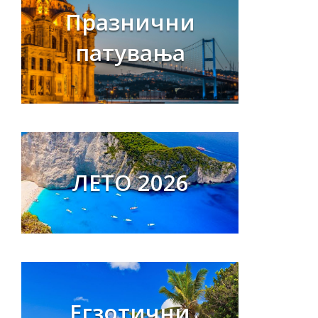
Празнични
патувања
ЛЕТО 2026
Егзотични