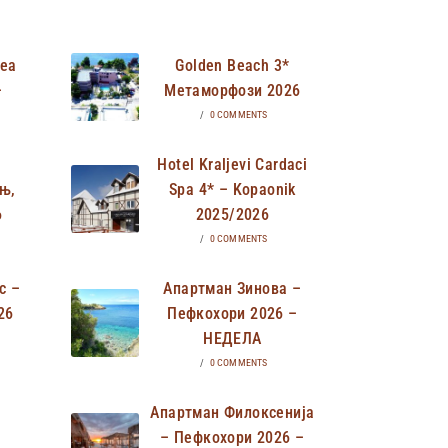
Неа
Golden Beach 3*
–
Метаморфози 2026
/
0 COMMENTS
Hotel Kraljevi Cardaci
њ,
Spa 4* – Kopaonik
6
2025/2026
/
0 COMMENTS
с –
Апартман Зинова –
26
Пефкохори 2026 –
НЕДЕЛА
/
0 COMMENTS
Апартман Филоксенија
– Пефкохори 2026 –