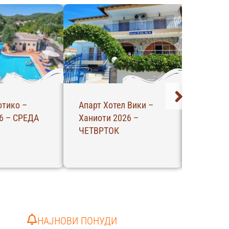
отико –
Апарт Хотел Вики –
АБ – Ап
6 – СРЕДА
Ханиоти 2026 –
Ханиоти
ЧЕТВРТОК
Четврто
НАЈНОВИ ПОНУДИ