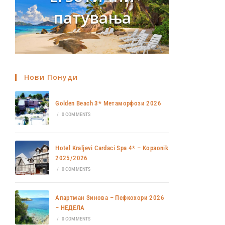
патувања
Нови Понуди
Golden Beach 3* Метаморфози 2026
/
0 COMMENTS
Hotel Kraljevi Cardaci Spa 4* – Kopaonik
2025/2026
/
0 COMMENTS
Апартман Зинова – Пефкохори 2026
– НЕДЕЛА
/
0 COMMENTS