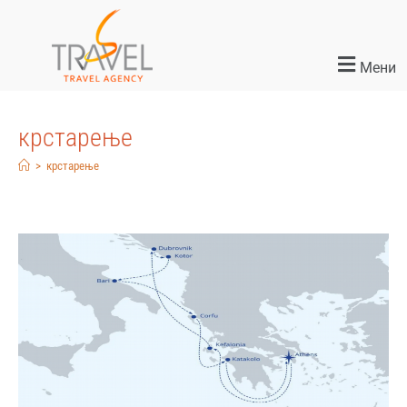
Мени
крстарење
>
крстарење