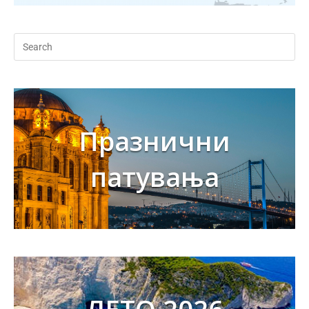
Празнични
патувања