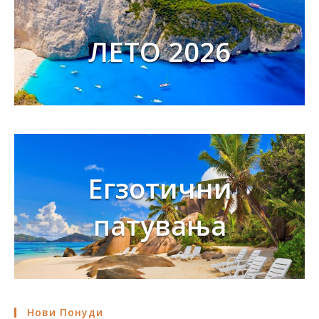
ЛЕТО 2026
Егзотични
патувања
Нови Понуди