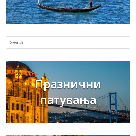
Празнични
патувања