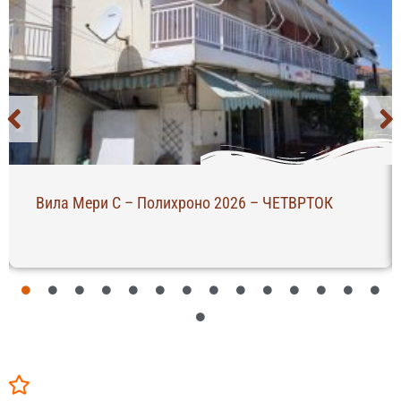
Вила Мери С – Полихроно 2026 – ЧЕТВРТОК