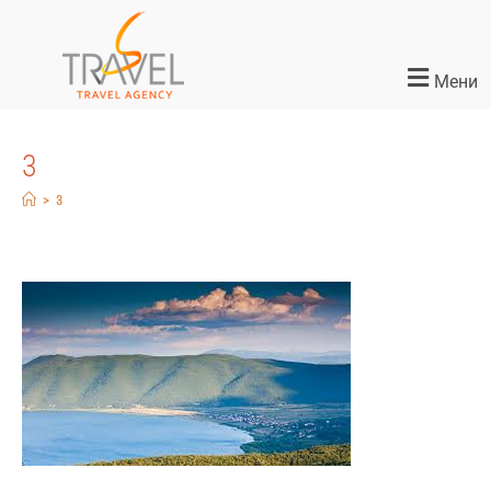
Мени
3
>
3