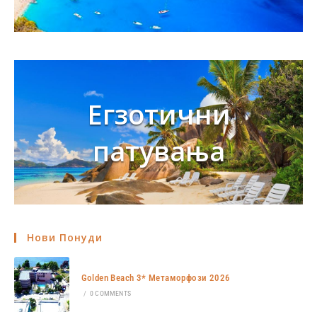
Егзотични
патувања
Нови Понуди
Golden Beach 3* Метаморфози 2026
/
0 COMMENTS