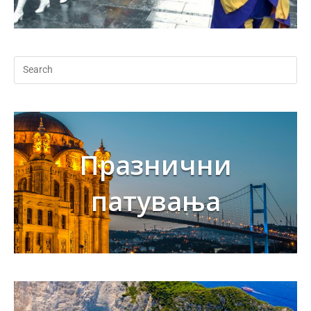
Празнични
патувања