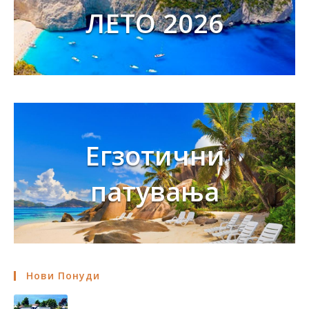
ЛЕТО 2026
Егзотични
патувања
Нови Понуди