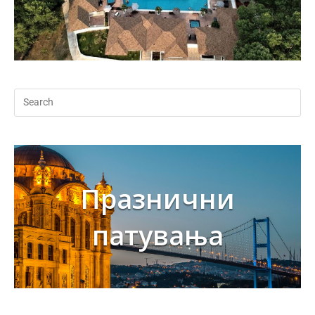
Празнични
патувања