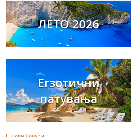
ЛЕТО 2026
Егзотични
патувања
Нови Понуди