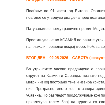
Поаѓање во 01 часот од Битола. Организ
поаѓање се утврдува два дена пред поаѓањет
Патувањето е преку граничен премин Меџитл
Пристигнување во КСАМИЛ во раните утрин
на плажа и прошетки покрај море. Ноќевање
ВТОР ДЕН – 02.05.2026 – САБОТА ( факул
Во утринските часови предвидена е проше
округот на Ксамил и Саранда, познато по
метри низ кој постојано тече и извира криста
пие. Прекрасно место кое го запира здиво
убавина. По разгледот продолжуваме кон пр
привлекува голем број на туристи со св