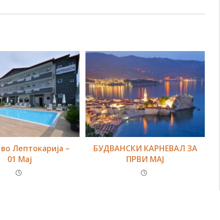
 во Лептокарија –
БУДВАНСКИ КАРНЕВАЛ ЗА
01 Мај
ПРВИ МАЈ