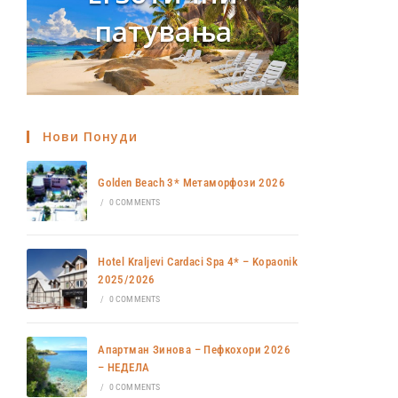
патувања
Нови Понуди
Golden Beach 3* Метаморфози 2026
/
0 COMMENTS
Hotel Kraljevi Cardaci Spa 4* – Kopaonik
2025/2026
/
0 COMMENTS
Апартман Зинова – Пефкохори 2026
– НЕДЕЛА
/
0 COMMENTS