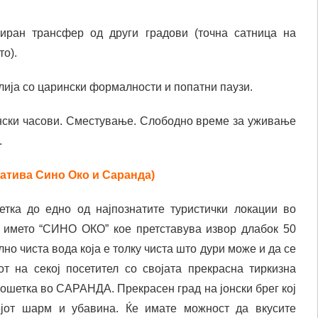
иран трансфер од други градови (точна сатница на
о).
ија со царински формалности и попатни паузи.
ски часови. Сместување. Слободно време за уживање
.
татива Сино Око и Саранда)
тка до едно од најпознатите туристички локации во
д името “СИНО ОКО” кое претставува извор длабок 50
лно чиста вода која е толку чиста што дури може и да се
т на секој посетител со својата прекрасна тиркизна
ошетка во САРАНДА. Прекрасен град на јонски брег кој
ојот шарм и убавина. Ќе имате можност да вкусите