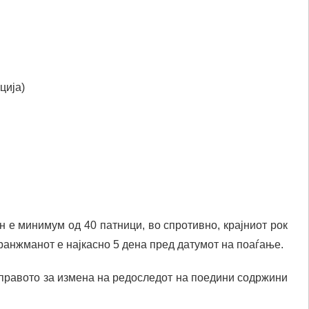
ција)
н е минимум од 40 патници, во спротивно, крајниот рок
ранжманот е најкасно 5 дена пред датумот на поаѓање.
 правото за измена на редоследот на поедини содржини