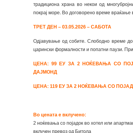
традициона храна во некои од многубројн
покрај море. Во договорено време враќање
ТРЕТ ДЕН – 03.05.2026 – САБОТА
Одјавување од собите. Слободно време до 
царински формалности и попатни паузи. При
ЦЕНА: 99 ЕУ ЗА 2 НОЌЕВАЊА СО П
ДАЈМОНД
ЦЕНА: 119 ЕУ ЗА 2 НОЌЕВАЊА СО ПОЈАДОК
Во цената е вклучено:
2 ноќевања со појадок во хотел или апартма
вклучен превоз од Битола