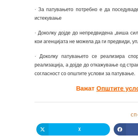
· За патувањето потребно е да поседувад
истекување
· Доколку дојде до непредвидена „виша си
кои агенцијата не можела да ги предвиди, уп
· Доколку патувањето се реализира спо
реализација, а дојде до откажување од стра
согласност со општите услови за патување.
Важат
Општите усл
СП
X