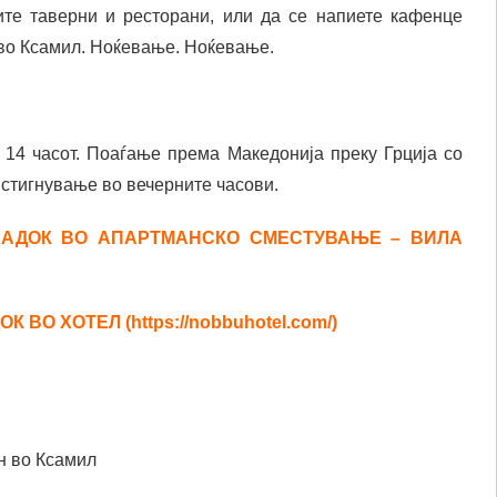
ите таверни и ресторани, или да се напиете кафенце
 во Ксамил. Ноќевање. Ноќевање.
14 часот. Поаѓање према Македонија преку Грција со
стигнување во вечерните часови.
ОЈАДОК ВО АПАРТМАНСКО СМЕСТУВАЊЕ – ВИЛА
 ВО ХОТЕЛ (https://nobbuhotel.com/)
н во Ксамил