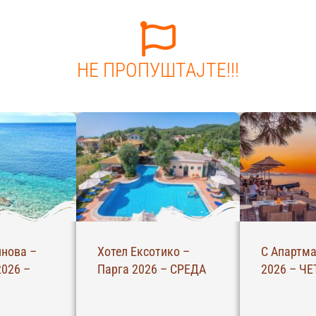
НЕ ПРОПУШТАЈТЕ!!!
– Ханиоти
Вила Мери С –
Вила Алек
ВРТОК
Полихроно 2026 –
Полихроно
ЧЕТВРТОК
НЕДЕЛА