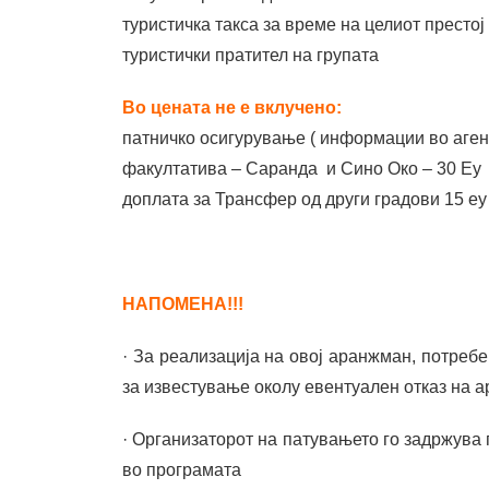
туристичка такса за време на целиот престој
туристички пратител на групата
Во цената не е вклучено:
патничко осигурување ( информации во аген
факултатива – Саранда и Сино Око – 30 Еу
доплата за Трансфер од други градови 15 еу
НАПОМЕНА!!!
· За реализација на овој аранжман, потребе
за известување околу евентуален отказ на а
· Организаторот на патувањето го задржува
во програмата