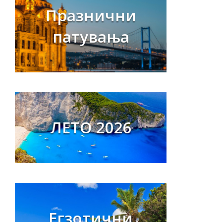
Празнични
патувања
ЛЕТО 2026
Егзотични