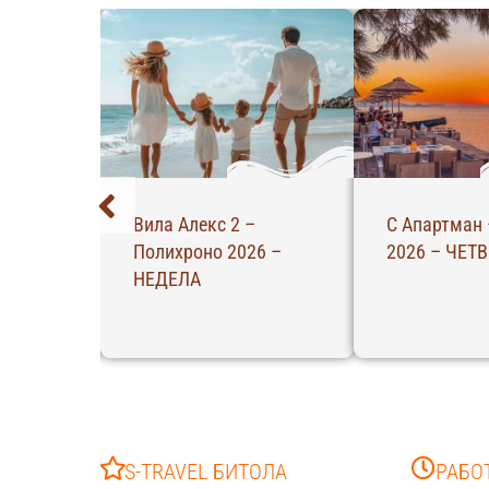
Вила Алекс 2 –
С Апартман 
Полихроно 2026 –
2026 – ЧЕТ
26 –
НЕДЕЛА
S-TRAVEL БИТОЛА
РАБО