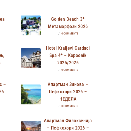
Неа
Golden Beach 3*
–
Метаморфози 2026
/
0 COMMENTS
Hotel Kraljevi Cardaci
њ,
Spa 4* – Kopaonik
6
2025/2026
/
0 COMMENTS
с –
Апартман Зинова –
26
Пефкохори 2026 –
НЕДЕЛА
/
0 COMMENTS
Апартман Филоксенија
– Пефкохори 2026 –