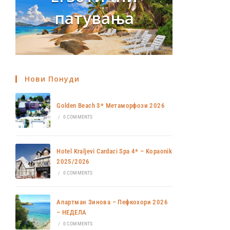
патувања
Нови Понуди
Golden Beach 3* Метаморфози 2026
/
0 COMMENTS
Hotel Kraljevi Cardaci Spa 4* – Kopaonik
2025/2026
/
0 COMMENTS
Апартман Зинова – Пефкохори 2026
– НЕДЕЛА
/
0 COMMENTS