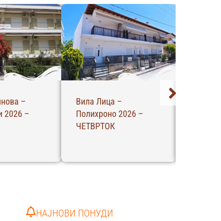
инова –
Вила Лица –
Вила Ме
 2026 –
Полихроно 2026 –
Полихро
ЧЕТВРТОК
ЧЕТВРТ
НАЈНОВИ ПОНУДИ