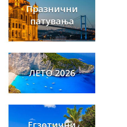
Празнични
патувања
ЛЕТО 2026
Егзотични