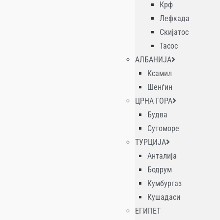
Крф
Лефкада
Скијатос
Тасос
АЛБАНИЈА
Ксамил
Шенѓин
ЦРНА ГОРА
Будва
Сутоморе
ТУРЦИЈА
Анталија
Бодрум
Кумбургаз
Кушадаси
ЕГИПЕТ