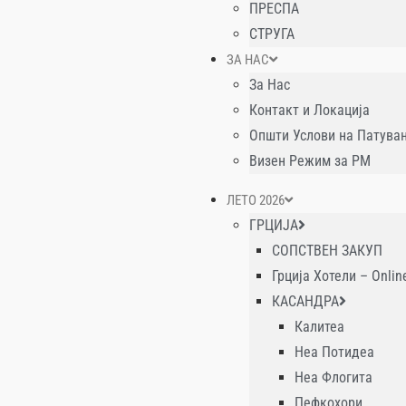
ПРЕСПА
СТРУГА
ЗА НАС
За Нас
Контакт и Локација
Општи Услови на Патув
Визен Режим за РМ
ЛЕТО 2026
ГРЦИЈА
СОПСТВЕН ЗАКУП
Грција Хотели – Onlin
КАСАНДРА
Калитеа
Неа Потидеа
Неа Флогита
Пефкохори