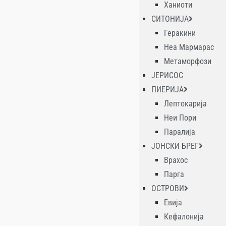
Ханиоти
СИТОНИЈА
Геракини
Неа Мармарас
Метаморфози
ЈЕРИСОС
ПИЕРИЈА
Лептокарија
Неи Пори
Паралија
ЈОНСКИ БРЕГ
Врахос
Парга
ОСТРОВИ
Евија
Кефалонија