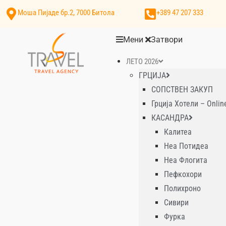
Моша Пијаде бр.2, 7000 Битола
+389 47 207 333
Мени
Затвори
ЛЕТО 2026
ГРЦИЈА
СОПСТВЕН ЗАКУП
Грција Хотели – Onlin
КАСАНДРА
Калитеа
Неа Потидеа
Неа Флогита
Пефкохори
Полихроно
Сивири
Фурка