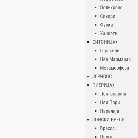
Полихроно
Сивири
Фурка
Ханиоти
СИТОНИЈА
Геракини
Неа Мармарас
Метаморфози
ЈЕРИСОС
ПИЕРИЈА
Лептокарија
Неи Пори
Паралија
ЈОНСКИ БРЕГ
Врахос
Парга