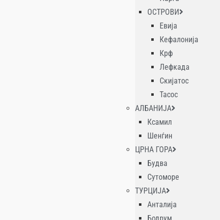
ОСТРОВИ
Евија
Кефалонија
Крф
Лефкада
Скијатос
Тасос
АЛБАНИЈА
Ксамил
Шенѓин
ЦРНА ГОРА
Будва
Сутоморе
ТУРЦИЈА
Анталија
Бодрум