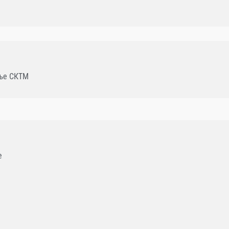
ање СКТМ
e