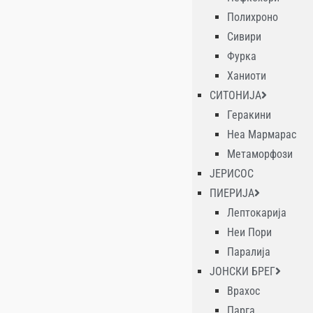
Полихроно
Сивири
Фурка
Ханиоти
СИТОНИЈА
Геракини
Неа Мармарас
Метаморфози
ЈЕРИСОС
ПИЕРИЈА
Лептокарија
Неи Пори
Паралија
ЈОНСКИ БРЕГ
Врахос
Парга