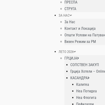
ПРЕСПА
СТРУГА
ЗА НАС
За Нас
Контакт и Локација
Општи Услови на Патув
Визен Режим за РМ
ЛЕТО 2026
ГРЦИЈА
СОПСТВЕН ЗАКУП
Грција Хотели – Onlin
КАСАНДРА
Калитеа
Неа Потидеа
Неа Флогита
Пефкохори