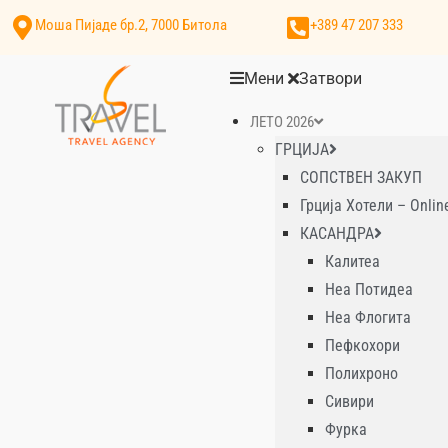
Моша Пијаде бр.2, 7000 Битола
+389 47 207 333
Мени
Затвори
ЛЕТО 2026
ГРЦИЈА
СОПСТВЕН ЗАКУП
Грција Хотели – Onlin
КАСАНДРА
Калитеа
Неа Потидеа
Неа Флогита
Пефкохори
Полихроно
Сивири
Фурка