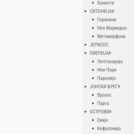
Ханиоти
СИТОНИЈА
Геракини
Неа Мармарас
Метаморфози
ЈЕРИСОС
ПИЕРИЈА
Лептокарија
Неи Пори
Паралија
ЈОНСКИ БРЕГ
Врахос
Парга
ОСТРОВИ
Евија
Кефалонија