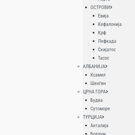
ОСТРОВИ
Евија
Кефалонија
Крф
Лефкада
Скијатос
Тасос
АЛБАНИЈА
Ксамил
Шенѓин
ЦРНА ГОРА
Будва
Сутоморе
ТУРЦИЈА
Анталија
Бодрум