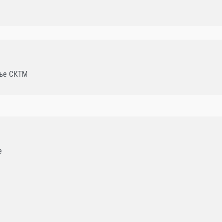
ање СКТМ
e