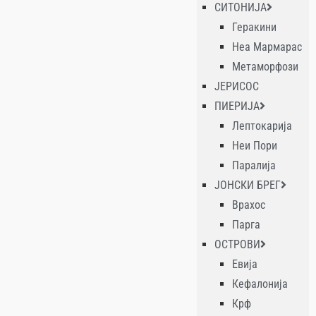
СИТОНИЈА
Геракини
Неа Мармарас
Метаморфози
ЈЕРИСОС
ПИЕРИЈА
Лептокарија
Неи Пори
Паралија
ЈОНСКИ БРЕГ
Врахос
Парга
ОСТРОВИ
Евија
Кефалонија
Крф