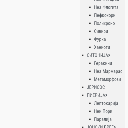
Неа Флогита
Пефкохори
Полихроно
Сивири
Фурка
Ханиоти
СИТОНИЈА
Геракини
Неа Мармарас
Метаморфози
ЈЕРИСОС
ПИЕРИЈА
Лептокарија
Неи Пори
Паралија
ЈОНСКИ БРЕГ