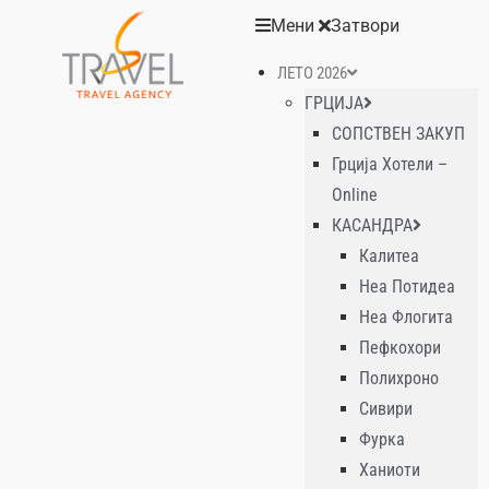
Мени
Затвори
ЛЕТО 2026
ГРЦИЈА
СОПСТВЕН ЗАКУП
Грција Хотели –
Online
КАСАНДРА
Калитеа
Неа Потидеа
Неа Флогита
Пефкохори
Полихроно
Сивири
Фурка
Ханиоти