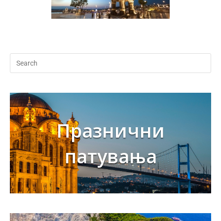
Празнични
патувања