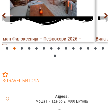
Вила Лица – Полихроно 2026 – ЧЕТВРТОК
Х
S-TRAVEL БИТОЛА
Адреса:
Моша Пијаде бр.2, 7000 Битола