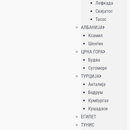
Лефкада
Скијатос
Тасос
АЛБАНИЈА
Ксамил
Шенѓин
ЦРНА ГОРА
Будва
Сутоморе
ТУРЦИЈА
Анталија
Бодрум
Кумбургаз
Кушадаси
ЕГИПЕТ
ТУНИС