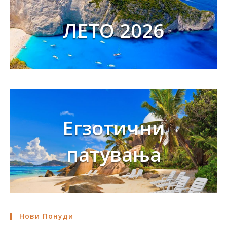
ЛЕТО 2026
Егзотични
патувања
Нови Понуди