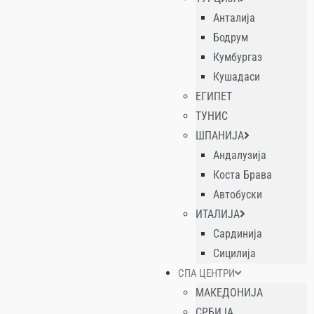
Анталија
Бодрум
Кумбургаз
Кушадаси
ЕГИПЕТ
ТУНИС
ШПАНИЈА
Андалузија
Коста Брава
Автобуски
ИТАЛИЈА
Сардинија
Сицилија
СПА ЦЕНТРИ
МАКЕДОНИЈА
СРБИЈА