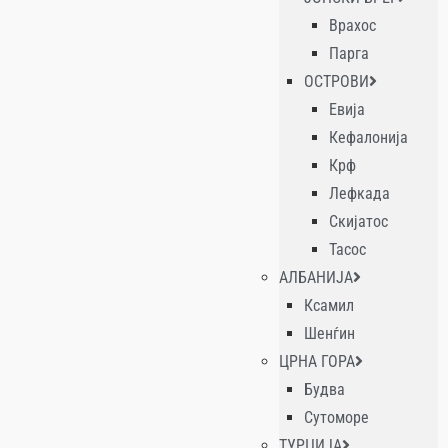
Врахос
Парга
ОСТРОВИ
Евија
Кефалонија
Крф
Лефкада
Скијатос
Тасос
АЛБАНИЈА
Ксамил
Шенѓин
ЦРНА ГОРА
Будва
Сутоморе
ТУРЦИЈА