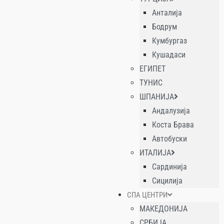
Анталија
Бодрум
Кумбургаз
Кушадаси
ЕГИПЕТ
ТУНИС
ШПАНИЈА
Андалузија
Коста Брава
Автобуски
ИТАЛИЈА
Сардинија
Сицилија
СПА ЦЕНТРИ
МАКЕДОНИЈА
СРБИЈА