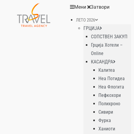
Мени
Затвори
ЛЕТО 2026
ГРЦИЈА
СОПСТВЕН ЗАКУП
Грција Хотели –
Online
КАСАНДРА
Калитеа
Неа Потидеа
Неа Флогита
Пефкохори
Полихроно
Сивири
Фурка
Ханиоти