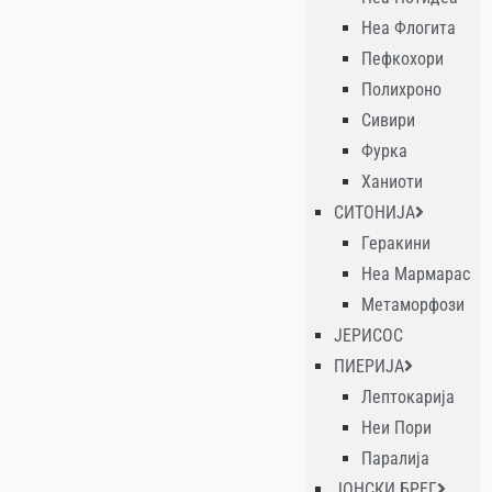
Неа Флогита
Пефкохори
Полихроно
Сивири
Фурка
Ханиоти
СИТОНИЈА
Геракини
Неа Мармарас
Метаморфози
ЈЕРИСОС
ПИЕРИЈА
Лептокарија
Неи Пори
Паралија
ЈОНСКИ БРЕГ