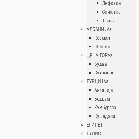
Лефкада
Скијатос
Тасос
АЛБАНИЈА
Ксамил
Шенѓин
ЦРНА ГОРА
Будва
Сутоморе
ТУРЦИЈА
Анталија
Бодрум
Кумбургаз
Кушадаси
ЕГИПЕТ
ТУНИС