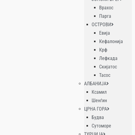
Врахос
Парга
ОСТРОВИ
Евија
Кефалонија
Крф
Лефкада
Скијатос
Тасос
АЛБАНИЈА
Ксамил
Шенѓин
ЦРНА ГОРА
Будва
Сутоморе
ТУРЦИЈА