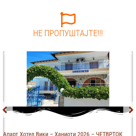
НЕ ПРОПУШТАЈТЕ!!!
Апарт Хотел Вики – Ханиоти 2026 – ЧЕТВРТОК
С