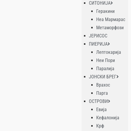
СИТОНИЈА
Геракини
Неа Мармарас
Метаморфози
ЈЕРИСОС
ПИЕРИЈА
Лептокарија
Неи Пори
Паралија
ЈОНСКИ БРЕГ
Врахос
Парга
ОСТРОВИ
Евија
Кефалонија
Крф