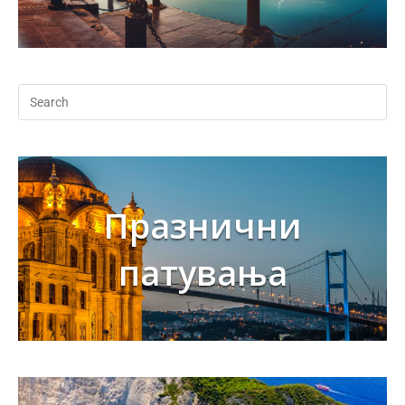
Празнични
патувања