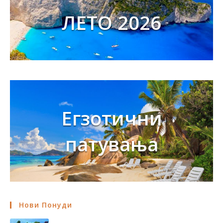
ЛЕТО 2026
Егзотични
патувања
Нови Понуди