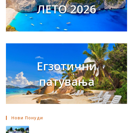
ЛЕТО 2026
Егзотични
патувања
Нови Понуди