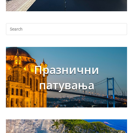
Празнични
патувања