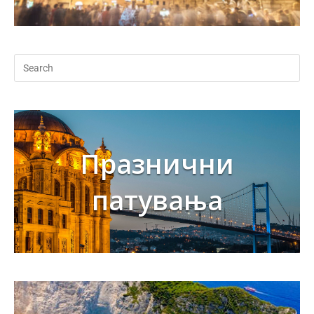
Празнични
патувања