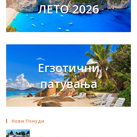
ЛЕТО 2026
Егзотични
патувања
Нови Понуди