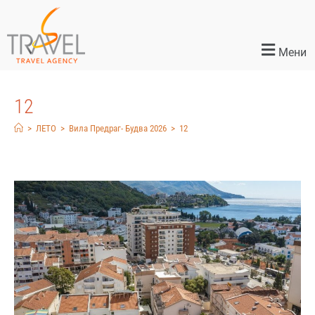
Мени
12
>
ЛЕТО
>
Вила Предраг- Будва 2026
>
12