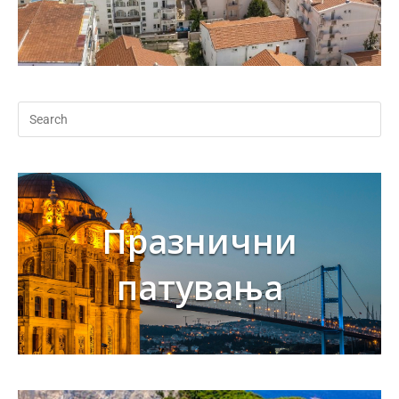
Празнични
патувања