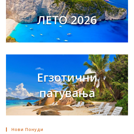
ЛЕТО 2026
Егзотични
патувања
Нови Понуди