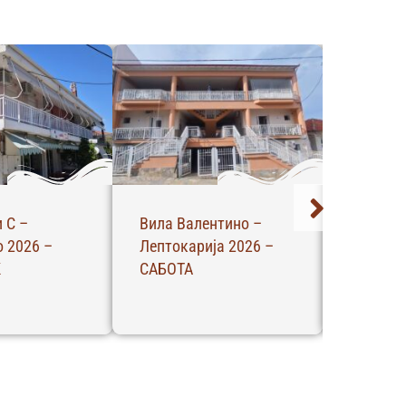
 С –
Вила Валентино –
Вила Ал
 2026 –
Лептокарија 2026 –
Полихро
К
САБОТА
НЕДЕЛА