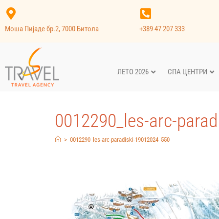
Моша Пијаде бр.2, 7000 Битола
+389 47 207 333
ЛЕТО 2026
СПА ЦЕНТРИ
0012290_les-arc-parad
>
0012290_les-arc-paradiski-19012024_550