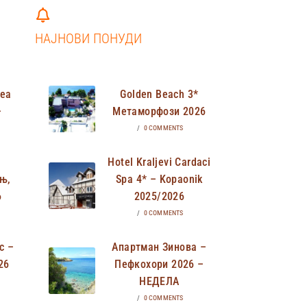
НАЈНОВИ ПОНУДИ
Неа
Golden Beach 3*
–
Метаморфози 2026
/
0 COMMENTS
Hotel Kraljevi Cardaci
њ,
Spa 4* – Kopaonik
6
2025/2026
/
0 COMMENTS
с –
Апартман Зинова –
26
Пефкохори 2026 –
НЕДЕЛА
/
0 COMMENTS