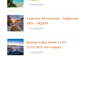
/
0 COMMENTS
Апартман Филоксенија – Пефкохори
2026 – НЕДЕЛА
/
0 COMMENTS
Викенд покрај Олимп 23.05-
25.05.2026 Лептокарија
/
0 COMMENTS