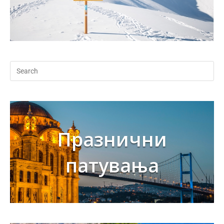
Празнични
патувања