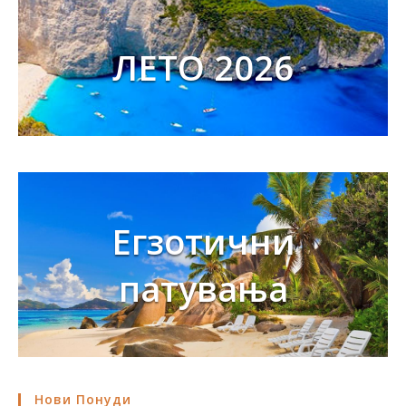
ЛЕТО 2026
Егзотични
патувања
Нови Понуди