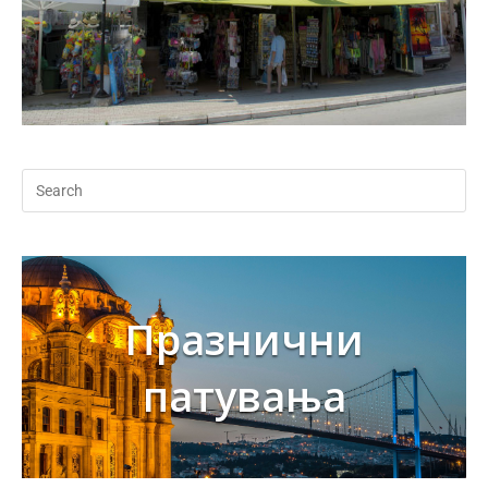
Празнични
патувања