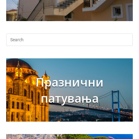
Празнични
патувања