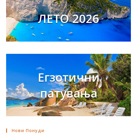
ЛЕТО 2026
Егзотични
патувања
Нови Понуди