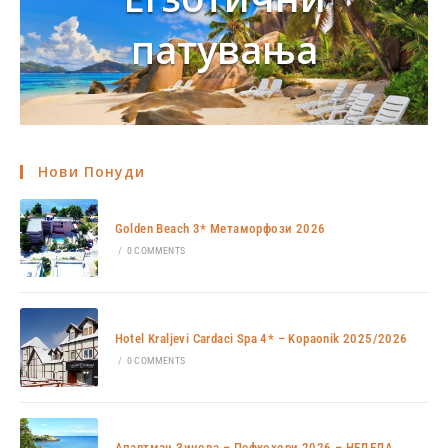
патувања
Нови Понуди
Golden Beach 3* Метаморфози 2026
/
0 COMMENTS
Hotel Kraljevi Cardaci Spa 4* – Kopaonik 2025/2026
/
0 COMMENTS
Апартман Зинова – Пефкохори 2026 – НЕДЕЛА