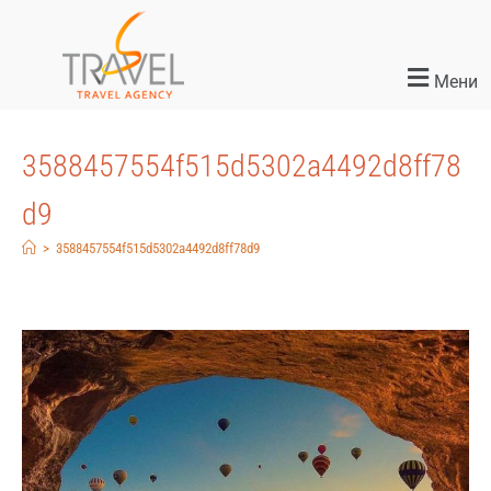
Мени
3588457554f515d5302a4492d8ff78
d9
>
3588457554f515d5302a4492d8ff78d9