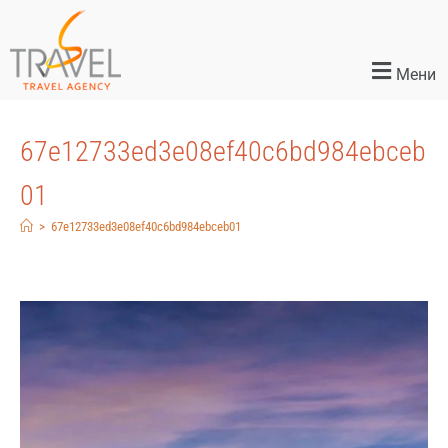
Мени
67e12733ed3e08ef40c6bd984ebceb
01
>
67e12733ed3e08ef40c6bd984ebceb01