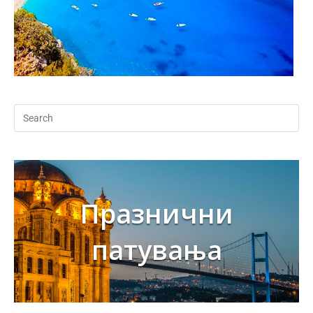
Празнични
патувања