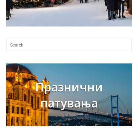
Празнични
патувања