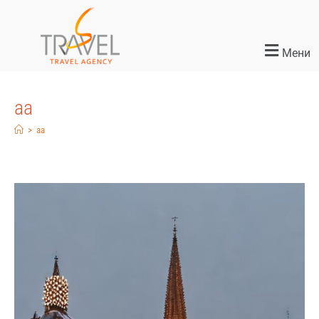
Мени
aa
>
aa