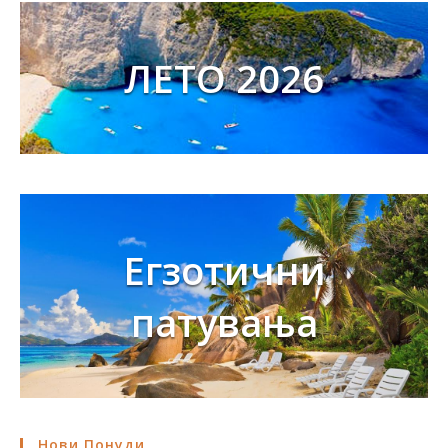
ЛЕТО 2026
Егзотични
патувања
Нови Понуди