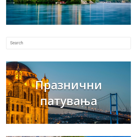
Празнични
патувања