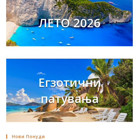
ЛЕТО 2026
Егзотични
патувања
Нови Понуди