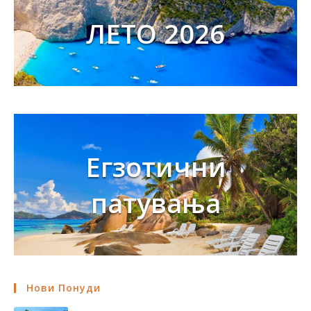
ЛЕТО 2026
Егзотични
патувања
Нови Понуди