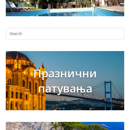
Празнични
патувања