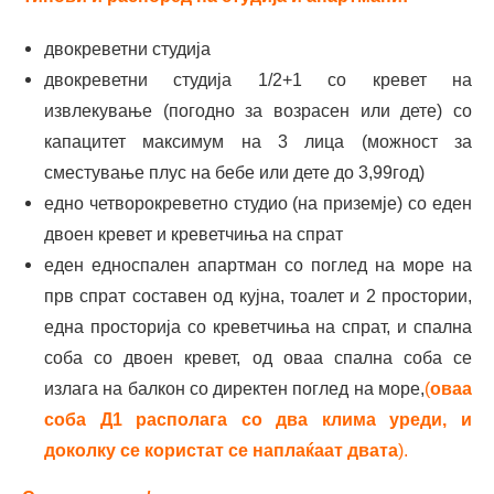
двокреветни студија
двокреветни студија 1/2+1 со кревет на
извлекување (погодно за возрасен или дете) со
капацитет максимум на 3 лица (можност за
сместување плус на бебе или дете до 3,99год)
едно четворокреветно студио (на приземје) со еден
двоен кревет и креветчиња на спрат
еден едноспален апартман со поглед на море на
прв спрат составен од кујна, тоалет и 2 простории,
една просторија со креветчиња на спрат, и спална
соба со двоен кревет, од оваа спална соба се
излага на балкон со директен поглед на море,
(
оваа
соба Д1 располага со два клима уреди, и
доколку се користат се наплаќаат двата
).