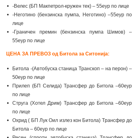
-Велес (БП Макпетрол-кружен тек) – 55еур по лице
-Неготино (бензинска пумпа, Неготино) –55еур по
лице
-Граничен премин (бензинска пумпа Шимов) –
55еур по лице
ЦЕНА ЗА ПРЕВОЗ од Битола за Ситонија:
Битола -(Автобуска станица Транскоп – на перон) –
50еур по лице
Прилеп (БП Селида) Трансфер до Битола –60еур
по лице
Струга (Хотел Дрим) Трансфер до Битола –60еур
по лице
Охрид ( БП Лук Оил излез кон Битола) Трансфер до
Битола – 60еур по лице
Ресен (спроти автобуска станица) Трансфер до