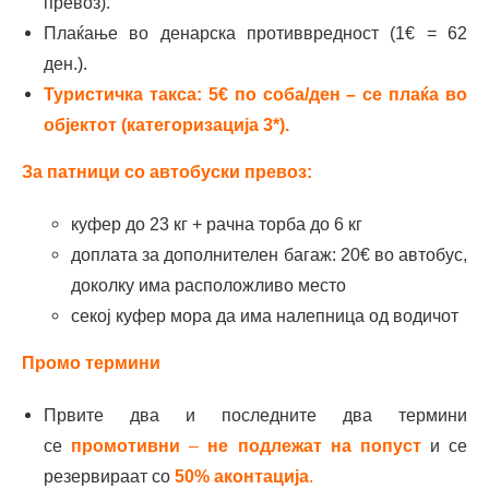
превоз).
Плаќање во денарска противвредност (1€ = 62
ден.).
Туристичка такса: 5€ по соба/ден – се плаќа во
објектот (категоризација 3*).
За патници со автобуски превоз:
куфер до 23 кг + рачна торба до 6 кг
доплата за дополнителен багаж: 20€ во автобус,
доколку има расположливо место
секој куфер мора да има налепница од водичот
Промо термини
Првите два и последните два термини
се
промотивни
–
не подлежат на попуст
и се
резервираат со
50% аконтација
.