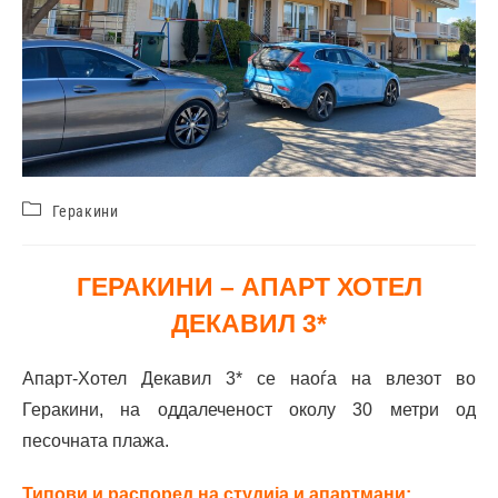
Геракини
ГЕРАКИНИ – АПАРТ ХОТЕЛ
ДЕКАВИЛ 3*
Апарт-Хотел Декавил 3* се наоѓа на влезот во
Геракини, на оддалеченост околу 30 метри од
песочната плажа.
Типови и распоред на студија
и апартмани
: