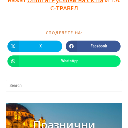
Важат
Општите услови на СКТМ
и Т.А.
С-ТРАВЕЛ
СПОДЕЛЕТЕ НА:
X
Facebook
WhatsApp
Празнични