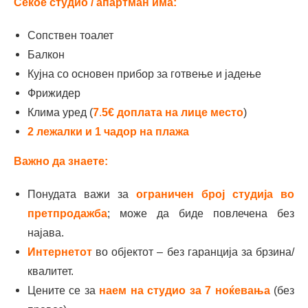
Секое студио
/ апартман
има:
Сопствен тоалет
Балкон
Кујна со основен прибор за готвење и јадење
Фрижидер
Клима уред (
7
.
5€ доплата на лице место
)
2 лежалки и 1 чадор на плажа
Важно да знаете:
Понудата важи за
ограничен број студија во
претпродажба
; може да биде повлечена без
најава.
Интернетот
во објектот – без гаранција за брзина/
квалитет.
Цените се за
наем на студио за 7 ноќевања
(без