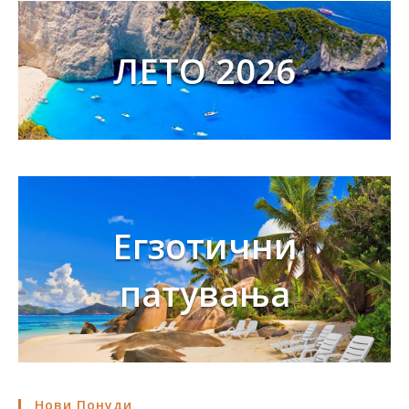
ЛЕТО 2026
Егзотични
патувања
Нови Понуди