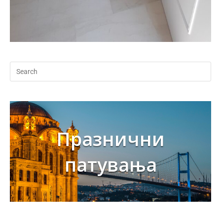
Празнични
патувања