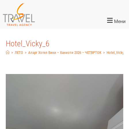
Мени
Hotel_Vicky_6
>
ЛЕТО
>
Апарт Хотел Вики – Ханиоти 2026 – ЧЕТВРТОК
>
Hotel_Vicky_6