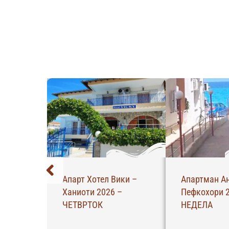
ела –
Апартман Масути –
АБ – Апартм
26 –
Пефкохори 2026 –
Ханиоти 202
НЕДЕЛА
Четврток