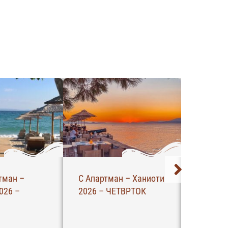
с –
Апартман
Вила Ли
2026 –
Филоксенија –
Полихро
Пефкохори 2026 –
ЧЕТВРТ
НЕДЕЛА