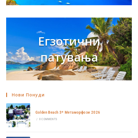
Егзотични
патувања
Нови Понуди
Golden Beach 3* Метаморфози 2026
/
0 COMMENTS