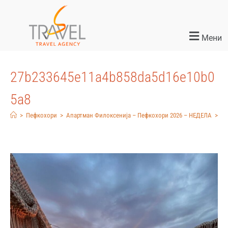
Мени
27b233645e11a4b858da5d16e10b0
5a8
>
Пефкохори
>
Апартман Филоксенија – Пефкохори 2026 – НЕДЕЛА
>
27