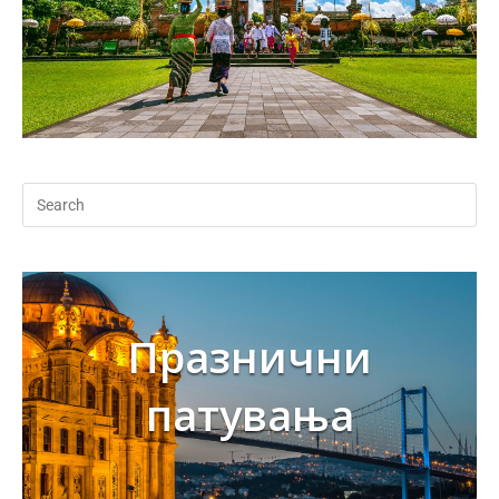
Празнични
патувања