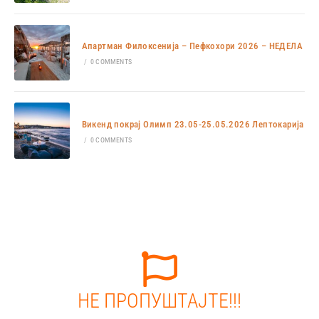
Апартман Филоксенија – Пефкохори 2026 – НЕДЕЛА
/
0 COMMENTS
Викенд покрај Олимп 23.05-25.05.2026 Лептокарија
/
0 COMMENTS
НЕ ПРОПУШТАЈТЕ!!!