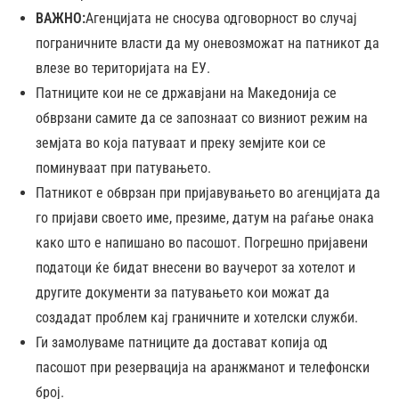
ВАЖНО:
Агенцијата не сносува одговорност во случај
пограничните власти да му оневозможат на патникот да
влезе во територијата на ЕУ.
Патниците кои не се државјани на Македонија се
обврзани самите да се запознаат со визниот режим на
земјата во која патуваат и преку земјите кои се
поминуваат при патувањето.
Патникот е обврзан при пријавувањето во агенцијата да
го пријави своето име, презиме, датум на раѓање онака
како што е напишано во пасошот. Погрешно пријавени
податоци ќе бидат внесени во ваучерот за хотелот и
другите документи за патувањето кои можат да
создадат проблем кај граничните и хотелски служби.
Ги замолуваме патниците да достават копија од
пасошот при резервација на аранжманот и телефонски
број.