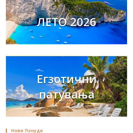
ЛЕТО 2026
Егзотични
патувања
Нови Понуди