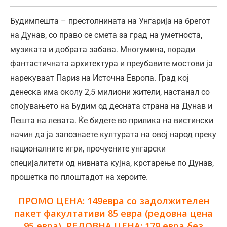
Будимпешта – престолнината на Унгарија на брегот
на Дунав, со право се смета за град на уметноста,
музиката и добрата забава. Многумина, поради
фантастичната архитектура и преубавите мостови ја
нарекуваат Париз на Источна Европа. Град кој
денеска има околу 2,5 милиони жители, настанал со
спојувањето на Будим од десната страна на Дунав и
Пешта на левата. Ќе бидете во прилика на вистински
начин да ја запознаете културата на овој народ преку
националните игри, прочуените унгарски
специјалитети од нивната кујна, крстарење по Дунав,
прошетка по плоштадот на хероите.
ПРОМО ЦЕНА: 149евра со задолжителен
пакет факултативи 85 евра (редовна цена
95 евра), РЕДОВНА ЦЕНА: 179 евра без