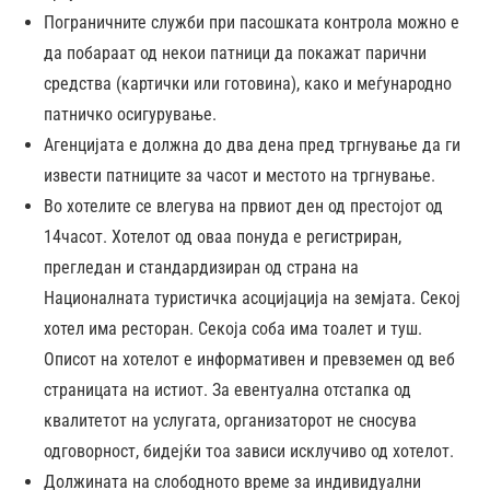
Пограничните служби при пасошката контрола можно е
да побараат од некои патници да покажат парични
средства (картички или готовина), како и меѓународно
патничко осигурување.
Агенцијата е должна до два дена пред тргнување да ги
извести патниците за часот и местото на тргнување.
Во хотелите се влегува на првиот ден од престојот од
14часот. Хотелот од оваа понуда е регистриран,
прегледан и стандардизиран од страна на
Националната туристичка асоцијација на земјата. Секој
хотел има ресторан. Секоја соба има тоалет и туш.
Описот на хотелот е информативен и превземен од веб
страницата на истиот. За евентуална отстапка од
квалитетот на услугата, организаторот не сносува
одговорност, бидејќи тоа зависи исклучиво од хотелот.
Должината на слободното време за индивидуални