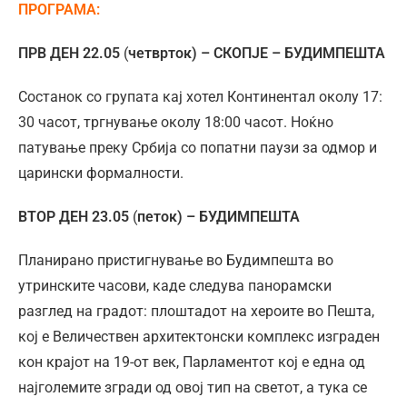
ПРОГРАМА:
ПРВ ДЕН 22.05
(
четврток)
– СКОПЈЕ – БУДИМПЕШТА
Состанок со групата кај хотел Континентал околу 17:
30 часот, тргнување околу 18:00 часот. Ноќно
патување преку Србија со попатни паузи за одмор и
царински формалности.
ВТОР ДЕН 23.05
(
петок) – БУДИМПЕШТА
Планирано пристигнување во Будимпешта во
утринските часови, каде следува панорамски
разглед на градот: плоштадот на хероите во Пешта,
кој е Величествен архитектонски комплекс изграден
кон крајот на 19-от век, Парламентот кој е една од
најголемите згради од овој тип на светот, а тука се