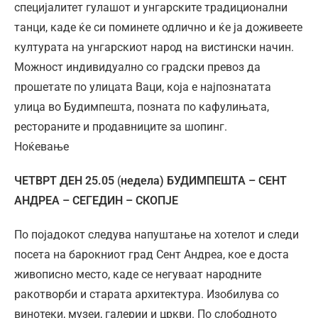
специјалитет гулашот и унгарските традиционални
танци, каде ќе си поминете одлично и ќе ја доживеете
културата на унгарскиот народ на вистински начин.
Можност индивидуално со градски превоз да
прошетате по улицата Ваци, која е најпознатата
улица во Будимпешта, позната по кафулињата,
рестораните и продавниците за шопинг.
Ноќевање
ЧЕТВРТ ДЕН
25.05
(
недела) БУДИМПЕШТА – СЕНТ
АНДРЕА – СЕГЕДИН – СКОПЈЕ
По појадокот следува напуштање на хотелот и следи
посета на барокниот град Сент Андреа, кое е доста
живописно место, каде се негуваат народните
ракотворби и старата архитектура. Изобилува со
винотеки, музеи, галерии и цркви. По слободното