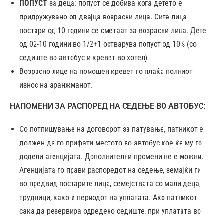
ПОПУСТ
за деца: попуст се добива кога детето е
придружувано од двајца возрасни лица. Сите лица
постари од 10 години се сметаат за возрасни лица. Дете
од 02-10 години во 1/2+1 остварува попуст од 10% (со
седиште во автобус и кревет во хотел)
Возрасно лице на помошен кревет го плаќа полниот
износ на аранжманот.
НАПОМЕНИ ЗА РАСПОРЕД НА СЕДЕЊЕ ВО АВТОБУС:
Со потпишување на договорот за патување, патникот е
должен да го прифати местото во автобус кое ќе му го
додели агенцијата. Дополнителни промени не е можни.
Агенцијата го прави распоредот на седење, земајќи ги
во предвид постарите лица, семејствата со мали деца,
трудници, како и периодот на уплатата. Ако патникот
сака да резервира одредено седиште, при уплатата во