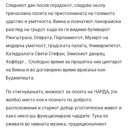
Следниот ден после појадокот, следува околу
тричасовна посета на престолнината на големото
царство и уметноста, Виена и познатиот панорамски
разглед на градот каде ќе ги видиме булеварот
Рингштрасе, Операта, Парламентот, Музејот на
модерна уметност, градската палата, Универзитетот,
Катедралата Свети Стефан, Зимскиот дворец
Хофбург… Слободно време за прошетка низ центарот
на Виена и во договорено време враќање кон
Будимпешта.
По стигнувањето, можност за посета на ЧАРДА, (по
желба) место кое е познато по доброто
расположение и стариот добар угостителски живот и
како некогаш функционирале чардите. Тука ќе
уживате во нивната музика, традиционалниот