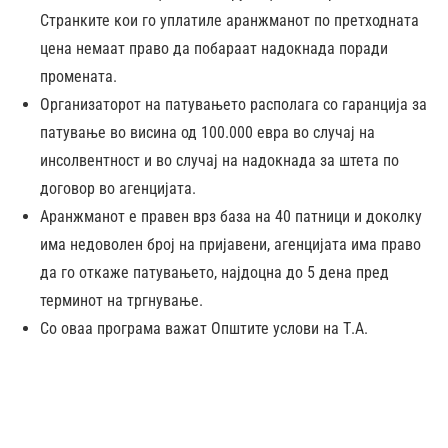
Странките кои го уплатиле аранжманот по претходната
цена немаат право да побараат надокнада поради
промената.
Организаторот на патувањето располага со гаранција за
патување во висина од 100.000 евра во случај на
инсолвентност и во случај на надокнада за штета по
договор во агенцијата.
Аранжманот е правен врз база на 40 патници и доколку
има недоволен број на пријавени, агенцијата има право
да го откаже патувањето, најдоцна до 5 дена пред
терминот на тргнување.
Со оваа програма важат Општите услови на Т.А.