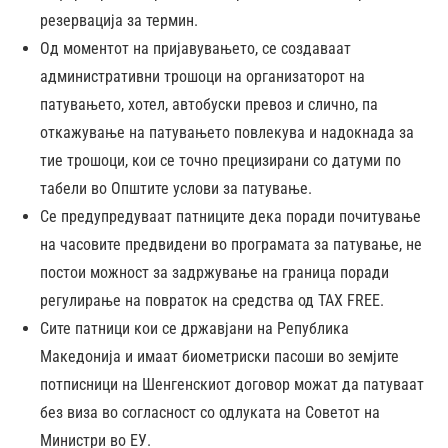
резервација за термин.
Од моментот на пријавувањето, се создаваат
административни трошоци на организаторот на
патувањето, хотел, автобуски превоз и слично, па
откажување на патувањето повлекува и надокнада за
тие трошоци, кои се точно прецизирани со датуми по
табели во Општите услови за патување.
Се предупредуваат патниците дека поради почитување
на часовите предвидени во програмата за патување, не
постои можност за задржување на граница поради
регулирање на повраток на средства од TAX FREE.
Сите патници кои се државјани на Република
Македонија и имаат биометриски пасоши во земјите
потписници на Шенгенскиот договор можат да патуваат
без виза во согласност со одлуката на Советот на
Министри во ЕУ.