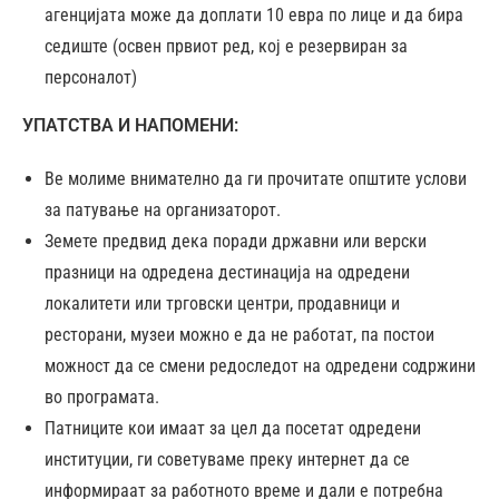
агенцијата може да доплати 10 евра по лице и да бира
седиште (освен првиот ред, кој е резервиран за
персоналот)
УПАТСТВА И НАПОМЕНИ:
Ве молиме внимателно да ги прочитате општите услови
за патување на организаторот.
Земете предвид дека поради државни или верски
празници на одредена дестинација на одредени
локалитети или трговски центри, продавници и
ресторани, музеи можно е да не работат, па постои
можност да се смени редоследот на одредени содржини
во програмата.
Патниците кои имаат за цел да посетат одредени
институции, ги советуваме преку интернет да се
информираат за работното време и дали е потребна