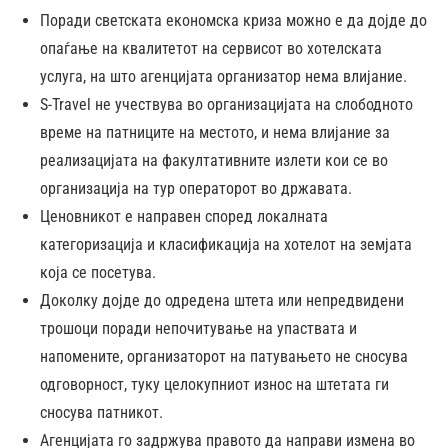
Поради светската економска криза можно е да дојде до
опаѓање на квалитетот на сервисот во хотелската
услуга, на што агенцијата организатор нема влијание.
S-Travel не учествува во организацијата на слободното
време на патниците на местото, и нема влијание за
реализацијата на факултативните излети кои се во
организација на тур операторот во државата.
Ценовникот е направен според локалната
категоризација и класификација на хотелот на земјата
која се посетува.
Доколку дојде до одредена штета или непредвидени
трошоци поради непочитување на упаствата и
напомените, организаторот на патувањето не сносува
одговорност, туку целокупниот износ на штетата ги
сносува патникот.
Агенцијата го задржува правото да направи измена во