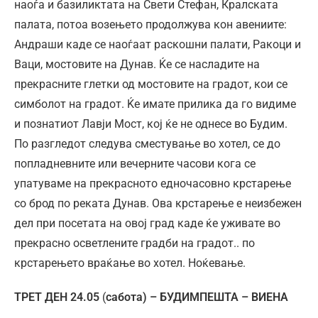
наоѓа и базиликтата на Свети Стефан, Кралската
палата, потоа возењето продолжува кон авениите:
Андраши каде се наоѓаат раскошни палати, Ракоци и
Ваци, мостовите на Дунав. Ќе се насладите на
прекрасните глетки од мостовите на градот, кои се
симболот на градот. Ќе имате прилика да го видиме
и познатиот Лавји Мост, кој ќе не однесе во Будим.
По разгледот следува сместување во хотел, се до
попладневните или вечерните часови кога се
упатуваме на прекрасното едночасовно крстарење
со брод по реката Дунав. Ова крстарење е неизбежен
дел при посетата на овој град каде ќе уживате во
прекрасно осветлените градби на градот.. по
крстарењето враќање во хотел. Ноќевање.
ТРЕТ ДЕН 24.05
(
сабота) – БУДИМПЕШТА – ВИЕНА