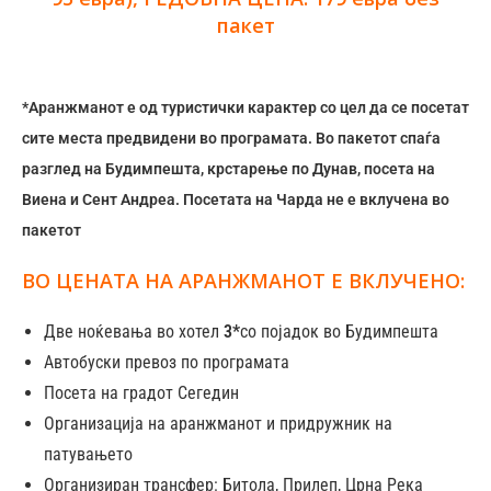
пакет
*Аранжманот е од туристички карактер со цел да се посетат
сите места предвидени во програмата. Во пакетот спаѓа
разглед на Будимпешта, крстарење по Дунав, посета на
Виена и Сент Андреа. Посетата на Чарда не е вклучена во
пакетот
ВО ЦЕНАТА НА АРАНЖМАНОТ Е ВКЛУЧЕНО:
Две ноќевања во хотел
3*
со појадок во Будимпешта
Автобуски превоз по програмата
Посета на градот Сегедин
Организација на аранжманот и придружник на
патувањето
Организиран трансфер: Битола, Прилеп, Црна Река