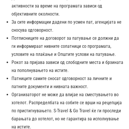
активности за време на програмата зависи од
објективните околности.
За сите информации дадени по усмен пат, агенцијата не
сносува одговорност.
Потписниците на договорот за патување се должни да
ги информираат нивните сопатници со програмата,
условите на плаќање и Општите услови на патување.
Рокот за пријава зависи од слободните места и брзината
на пополнувањето на истите.
Патниците самите сносат одговорност за личните и
патните документи и нивната важност.
Организаторот не може да влијае на сместувањето во
хотелот. Распределбата на собите се врши на рецепција
по пристигнувањето. S-Travel & Go Travel ќе ги проследи
барањата до хотелот, но не гарантира за исполнување
на истите.