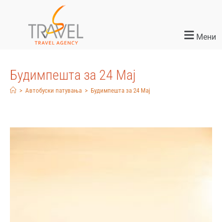
Мени
Будимпешта за 24 Mај
>
Автобуски патувања
>
Будимпешта за 24 Mај