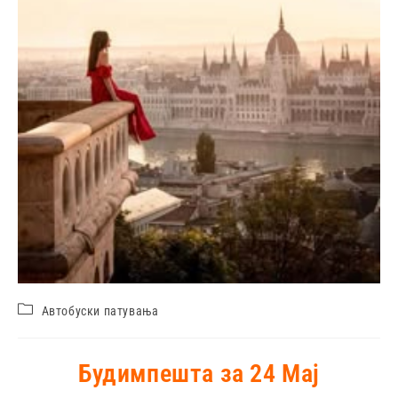
Автобуски патувања
Будимпешта за 24 Mај