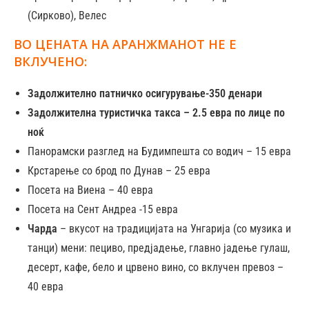
(Сирково), Велес
ВО ЦЕНАТА НА АРАНЖМАНОТ НЕ Е
ВКЛУЧЕНО:
Задолжително патничко осигурување-350 денари
Задолжителна туристичка такса – 2.5 евра по лице по
ноќ
Панорамски разглед на Будимпешта со водич – 15 евра
Крстарење со брод по Дунав – 25 евра
Посета на Виена – 40 евра
Посета на Сент Андреа -15 евра
Чарда
– вкусот на традицијата на Унгарија (со музика и
танци) мени: пециво, предјадење, главно јадење гулаш,
десерт, кафе, бело и црвено вино, со вклучен превоз –
40 евра