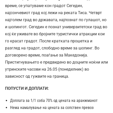
време, се упатуваме кон градот Сегедин,
најсончевиот град кој лежи на реката Тиса. Четврт
најголем град во државата, најпознат по гулашот, но
и шопингот. Сегедин е познат универзитетски град во
кој ќе уживате во бројните туристички атракции кои
го красат градот. После кратката прошетка и
разглед на градот, слободно време за шопинг. Во
договорено време, поаѓање за Македонија.
Пристигнувањето е предвидено во доцните ноќни или
утринските часови на 26.05 (понеделник) во
зависност од гужвите на граница.
ПОПУСТИ И ДОПЛАТИ:
Доплата за 1/1 соба 70% од цената на аранжманот
Нема намалување на цената за сопствен превоз