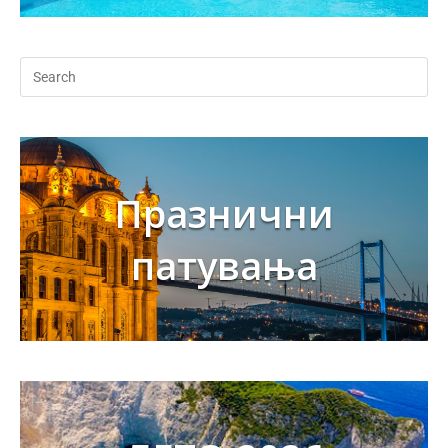
Празнични
патувања