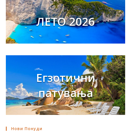
ЛЕТО 2026
Егзотични
патувања
Нови Понуди