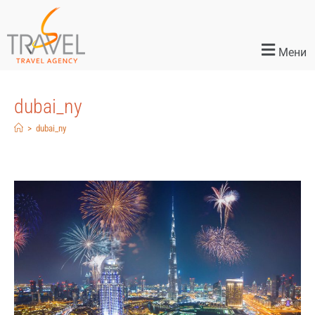
Мени
dubai_ny
>
dubai_ny