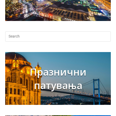
Празнични
патувања