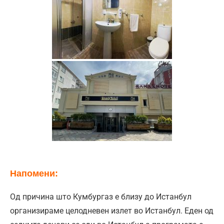
Напомени:
Од причина што Кумбургаз е близу до Истанбул
организираме целодневен излет во Истанбул. Еден од