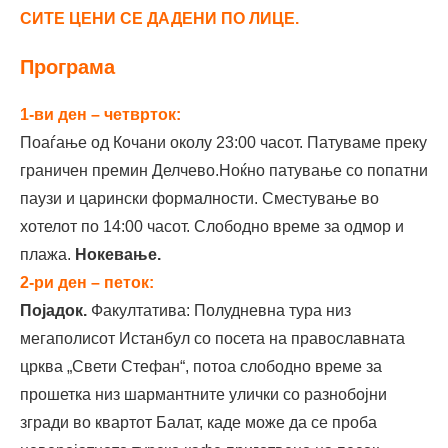
СИТЕ ЦЕНИ СЕ ДАДЕНИ ПО ЛИЦЕ.
Програма
1-ви ден – четврток:
Поаѓање од Кочани околу 23:00 часот. Патуваме преку
граничен премин Делчево.Ноќно патување со попатни
паузи и царински формалности. Сместување во
хотелот по 14:00 часот. Слободно време за одмор и
плажа.
Нокевање.
2-ри ден – петок:
Појадок.
Факултатива: Полудневна тура низ
мегаполисот Истанбул со посета на православната
црква „Свети Стефан“, потоа слободно време за
прошетка низ шармантните улички со разнобојни
згради во квартот Балат, каде може да се проба