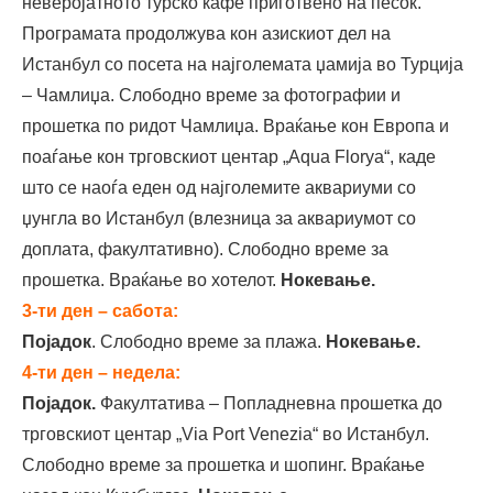
неверојатното турско кафе приготвено на песок.
Програмата продолжува кон азискиот дел на
Истанбул со посета на најголемата џамија во Турција
– Чамлиџа. Слободно време за фотографии и
прошетка по ридот Чамлиџа. Враќање кон Европа и
поаѓање кон трговскиот центар „Aqua Florya“, каде
што се наоѓа еден од најголемите аквариуми со
џунгла во Истанбул (влезница за аквариумот со
доплата, факултативно). Слободно време за
прошетка. Враќање во хотелот.
Нокевање.
3-ти ден – сабота:
Појадок
. Слободно време за плажа.
Нокевање.
4-ти ден – недела:
Појадок.
Факултатива – Попладневна прошетка до
трговскиот центар „Via Port Venezia“ во Истанбул.
Слободно време за прошетка и шопинг. Враќање