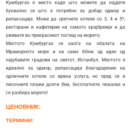
Кумбургаз е место каде што можете да најдете
буквално се што е потребно за добар одмор и
релаксација. Може да сретнете хотели со 3, 4 и 5*,
ресторани и кафетерии на самото крајбрежје и да
уживате во прекрасниот поглед на морето.
Местото Кумбургаз се наоѓа на обалата на
Мраморното море и на само 60км од еден од
најубавите градови на светот, Истанбул. Местото е
идеално за одмор, релаксација благодарение на
одличните хотели со врвна услуга, но пред се и
песочните плажи долги
8км, бесплатните лежалки и
се разбира морето!
ЦЕНОВНИК:
TЕРМИНИ: