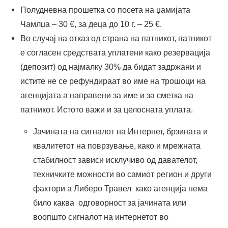
Полудневна прошетка со посета на џамијата
Чамлџа – 30 €, за деца до 10 г. – 25 €.
Во случај на отказ од страна на патникот, патникот
е согласен средствата уплатени како резервација
(депозит) од најмалку 30% да бидат задржани и
истите не се рефундираат во име на трошоци на
агенцијата а направени за име и за сметка на
патникот. Истото важи и за целосната уплата.
Јачината на сигналот на Интернет, брзината и
квалитетот на поврзување, како и мрежната
стабилност зависи исклучиво од давателот,
техничките можности во самиот регион и други
фактори а Либеро Травел како агенција нема
било каква одговорност за јачината или
воопшто сигналот на интернетот во