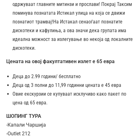
одржуваат главните митинзи и прослави! Покрај Таксим
поминува познатата Истикал улица на која се движи
познатиот трамвај!На Истакал сенаоѓаат познатите
дискотеки и кафулиња, а ова значи дека групата има
идеална можност за излегување во некоја од локалните
дискотеки.
Цената на овој факултативен излет е 65 евра
Деца до 2.99 години/ бесплатно
Деца од 3 полни до 11,99 годинни цената е 45 евра
Овие екскурзии се купуваат исклучиво како пакет по
цена од 65 евра.
ШОПИНГ ТУРА
-Капали Чаршија
-Outlet 212