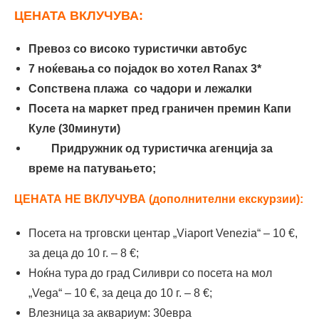
ЦЕНАТА ВКЛУЧУВА:
Превоз со високо туристички автобус
7 ноќевања со појадок во хотел Ranax 3*
Сопствена плажа со чадори и лежалки
Посета на маркет пред граничен премин Капи
Куле (30минути)
Придружник од туристичка агенција за
време на патувањето;
ЦЕНАТА НЕ ВКЛУЧУВА (дополнителни екскурзии):
Посета на трговски центар „Viaport Venezia“ – 10 €,
за деца до 10 г. – 8 €;
Ноќна тура до град Силиври со посета на мол
„Vega“ – 10 €, за деца до 10 г. – 8 €;
Влезница за аквариум: 30евра