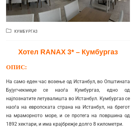
КУМБУРГАЗ
Хотел RANAX 3* – Кумбургаз
ОПИС:
На само еден час возење од Истанбул, во Општината
Бујугчекмеџе се наоѓа Кумбургаз, едно од
најпознатите летувалишта во Истанбул. Кумбургаз се
наоѓа на европската страна на Истанбул, на брегот
на мраморното море, и се протега на површина од
1892 хектари, и има крајбрежје долго 8 километри.