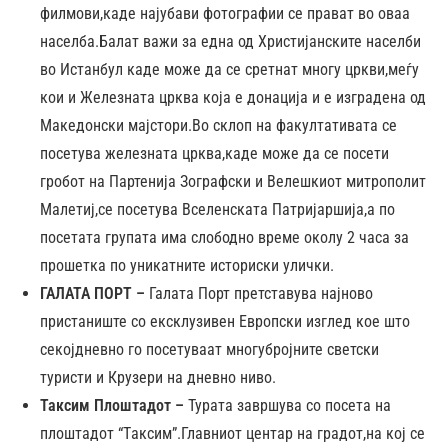
филмови,каде најубави фотографии се прават во оваа
населба.Балат важи за една од Христијанските населби
во Истанбул каде може да се сретнат многу цркви,меѓу
кои и Железната црква која е донација и е изградена од
Македонски мајстори.Во склоп на факултативата се
посетува железната црква,каде може да се посети
гробот на Партенија Зографски и Велешкиот митрополит
Малетиј,се посетува Вселенската Патријаршија,а по
посетата групата има слободно време околу 2 часа за
прошетка по уникатните историски улички.
ГАЛАТА ПОРТ –
Галата Порт претставува најново
пристаниште со ексклузивен Европски изглед кое што
секојдневно го посетуваат многубројните светски
туристи и Крузери на дневно ниво.
Таксим Плоштадот –
Турата завршува со посета на
плоштадот “Tаксим”.Главниот центар на градот,на кој се