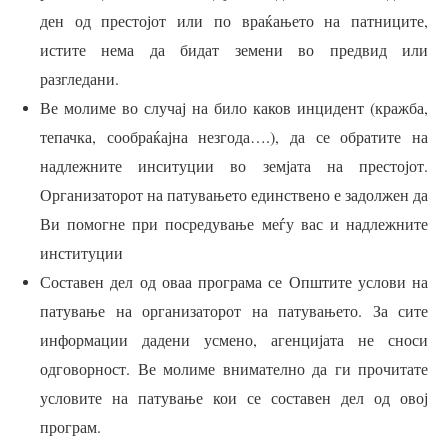
ден од престојот или по враќањето на патниците,
истите нема да бидат земени во предвид или
разгледани.
Ве молиме во случај на било каков инцидент (кражба,
тепачка, сообраќајна незгода….), да се обратите на
надлежните инситуции во земјата на престојот.
Организаторот на патувањето единствено е задолжен да
Ви помогне при посредување меѓу вас и надлежните
институции
Составен дел од оваа програма се Општите услови на
патување на организаторот на патувањето. За сите
информации дадени усмено, агенцијата не сноси
одговорност. Ве молиме внимателно да ги прочитате
условите на патување кои се составен дел од овој
програм.