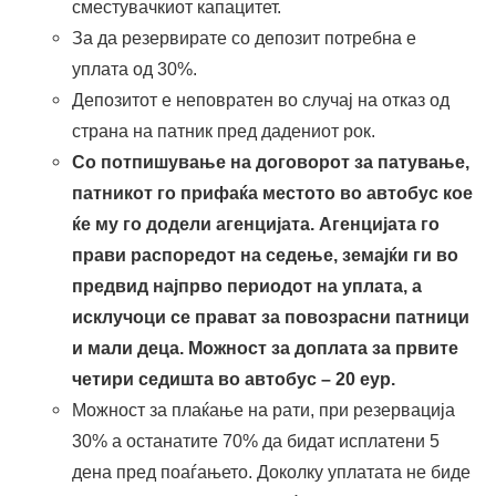
сместувачкиот капацитет.
За да резервирате со депозит потребна е
уплата од 30%.
Депозитот е неповратен во случај на отказ од
страна на патник пред дадениот рок.
Со потпишување на договорот за патување,
патникот го прифаќа местото во автобус кое
ќе му го додели агенцијата. Агенцијата го
прави распоредот на седење, земајќи ги во
предвид најпрво периодот на уплата, а
исклучоци се прават за повозрасни патници
и мали деца. Можност за доплата за првите
четири седишта во автобус – 20 еур.
Можност за плаќање на рати, при резервација
30% а останатите 70% да бидат исплатени 5
дена пред поаѓањето. Доколку уплатата не биде