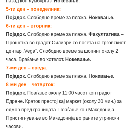
назад кон Кумбургаз.
Нокевање.
5-ти ден – понеделник:
Појадок
. Слободно време за плажа.
Нокевање.
6-ти ден – вторник:
Појадок.
Слободно време за плажа.
Факултатива
–
Прошетка во градот Силиври со посета на трговскиот
центар „Vega“. Слободно време за шопинг околу 2
часа. Враќање во хотелот.
Нокевање.
7-ми ден – среда:
Појадок.
Слободно време за плажа.
Нокевање.
8-ми ден – четврток:
Појадок.
Поаѓање околу 11:00 часот кон градот
Едрене. Краток престој кај маркет (околу 30 мин.) за
одмор пред границата. Поаѓање кон Македонија.
Пристигнување во Македонија во раните утрински
часови.