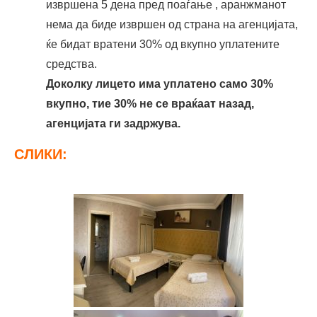
извршена 5 дена пред поаѓање , аранжманот
нема да биде извршен од страна на агенцијата,
ќе бидат вратени 30% од вкупно уплатените
средства.
Доколку лицето има уплатено само 30%
вкупно, тие 30% не се враќаат назад,
агенцијата ги задржува.
СЛИКИ: