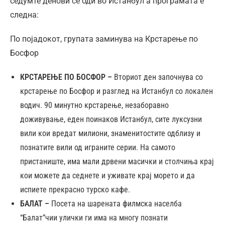
седумте денови се оди во Истанбул а програмата е
следна:
По појадокот, групата заминува на Крстарење по
Босфор
КРСТАРЕЊЕ ПО БОСФОР –
Вториот ден започнува со
крстарење по Босфор и разглед на Истанбул со локален
водич. 90 минутно крстарење, незаборавно
доживување, еден поинаков Истанбул, сите луксузни
вили кои вредат милиони, знаменитостите одблизу и
познатите вили од играните серии. На самото
пристаниште, има мали дрвени масички и столчиња крај
кои можете да седнете и уживате крај морето и да
испиете прекрасно турско кафе.
БАЛАТ –
Посета на шарената филмска населба
“Балат”чии улички ги има на многу познати