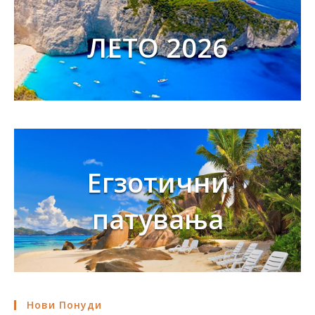
ЛЕТО 2026
Егзотични
патувања
Нови Понуди