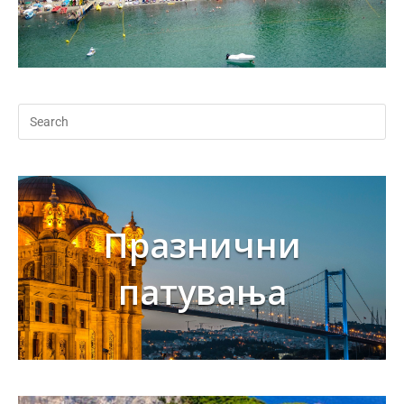
Празнични
патувања