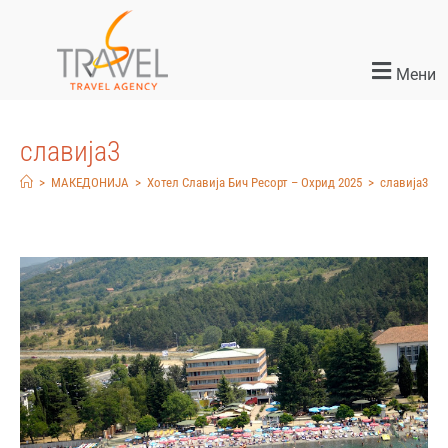
Мени
славија3
>
МАКЕДОНИЈА
>
Хотел Славија Бич Ресорт – Охрид 2025
>
славија3