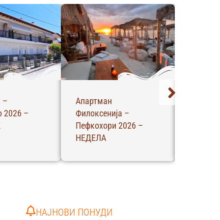
 –
Апартман
Апартма
 2026 –
Филоксенија –
Пефкохо
К
Пефкохори 2026 –
НЕДЕЛА
НЕДЕЛА
НАЈНОВИ ПОНУДИ