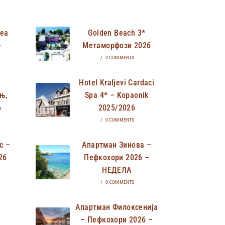
Неа
Golden Beach 3*
–
Метаморфози 2026
/
0 COMMENTS
Hotel Kraljevi Cardaci
њ,
Spa 4* – Kopaonik
6
2025/2026
/
0 COMMENTS
с –
Апартман Зинова –
26
Пефкохори 2026 –
НЕДЕЛА
/
0 COMMENTS
Апартман Филоксенија
– Пефкохори 2026 –