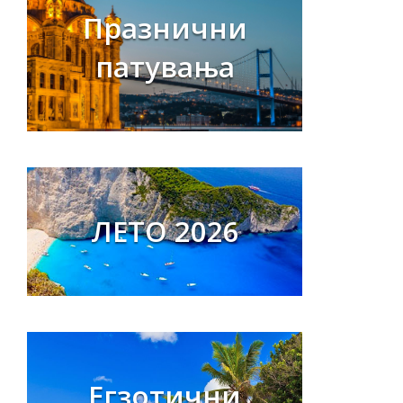
Празнични
патувања
ЛЕТО 2026
Егзотични