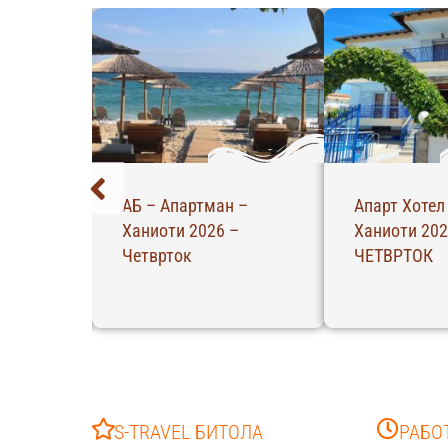
а –
АБ – Апартман –
Апарт Хотел
26 –
Ханиоти 2026 –
Ханиоти 202
Четврток
ЧЕТВРТОК
S-TRAVEL БИТОЛА
РАБО