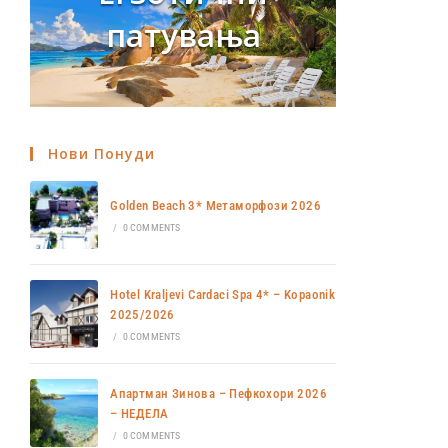
патувања
Нови Понуди
Golden Beach 3* Метаморфози 2026
/
0 COMMENTS
Hotel Kraljevi Cardaci Spa 4* – Kopaonik
2025/2026
/
0 COMMENTS
Апартман Зинова – Пефкохори 2026
– НЕДЕЛА
/
0 COMMENTS