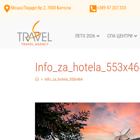
Моша Пијаде бр.2, 7000 Битола
+389 47 207 333
ЛЕТО 2026
СПА ЦЕНТРИ
Info_za_hotela_553x46
>
Info_za_hotela_553x464