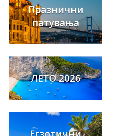
Празнични
патувања
ЛЕТО 2026
Егзотични