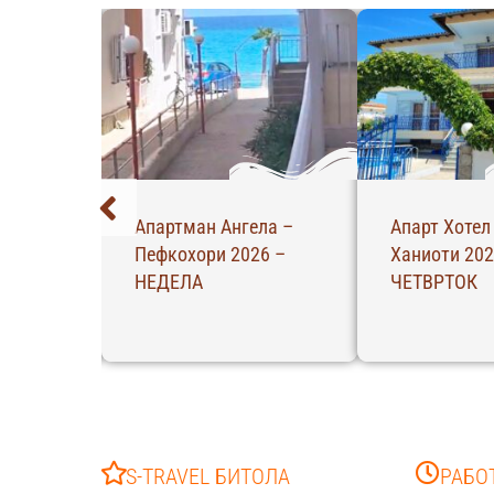
о –
Апартман Ангела –
Апарт Хотел
026 –
Пефкохори 2026 –
Ханиоти 202
НЕДЕЛА
ЧЕТВРТОК
S-TRAVEL БИТОЛА
РАБО