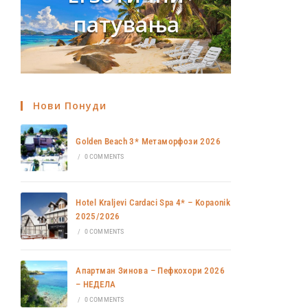
патувања
Нови Понуди
Golden Beach 3* Метаморфози 2026
/
0 COMMENTS
Hotel Kraljevi Cardaci Spa 4* – Kopaonik
2025/2026
/
0 COMMENTS
Апартман Зинова – Пефкохори 2026
– НЕДЕЛА
/
0 COMMENTS