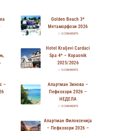
Неа
Golden Beach 3*
–
Метаморфози 2026
/
0 COMMENTS
Hotel Kraljevi Cardaci
њ,
Spa 4* – Kopaonik
6
2025/2026
/
0 COMMENTS
с –
Апартман Зинова –
26
Пефкохори 2026 –
НЕДЕЛА
/
0 COMMENTS
Апартман Филоксенија
– Пефкохори 2026 –