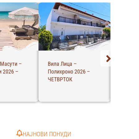
 Масути –
Вила Лица –
Вила Ме
 2026 –
Полихроно 2026 –
Полихро
ЧЕТВРТОК
ЧЕТВРТ
НАЈНОВИ ПОНУДИ