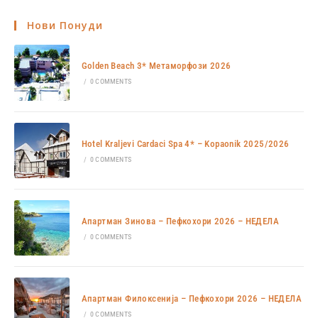
Нови Понуди
Golden Beach 3* Метаморфози 2026
/
0 COMMENTS
Hotel Kraljevi Cardaci Spa 4* – Kopaonik 2025/2026
/
0 COMMENTS
Апартман Зинова – Пефкохори 2026 – НЕДЕЛА
/
0 COMMENTS
Апартман Филоксенија – Пефкохори 2026 – НЕДЕЛА
/
0 COMMENTS