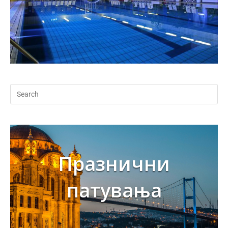
Празнични
патувања