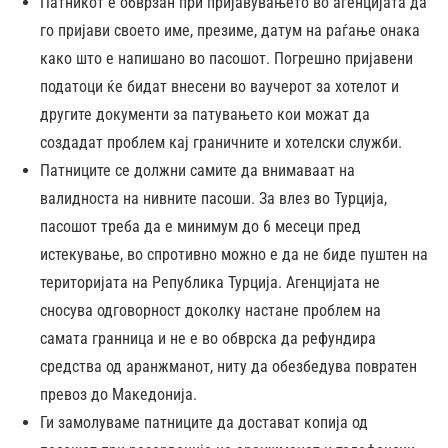
Патникот е обврзан при пријавувањето во агенцијата да
го пријави своето име, презиме, датум на раѓање онака
како што е напишано во пасошот. Погрешно пријавени
податоци ќе бидат внесени во ваучерот за хотелот и
другите документи за патувањето кои можат да
создадат проблем кај граничните и хотелски служби.
Патниците се должни самите да внимаваат на
валидноста на нивните пасоши. За влез во Турција,
пасошот треба да е минимум до 6 месеци пред
истекување, во спротивно можно е да не биде пуштен на
територијата на Република Турција. Агенцијата не
сносува одговорност доколку настане проблем на
самата гранница и не е во обврска да рефундира
средства од аранжманот, ниту да обезбедува повратен
превоз до Македонија.
Ги замолуваме патниците да достават копија од