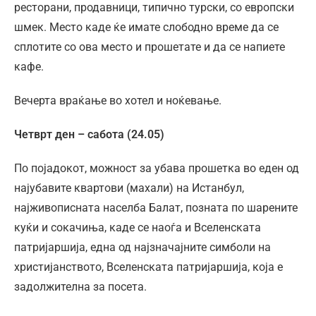
ресторани, продавници, типично турски, со европски
шмек. Место каде ќе имате слободно време да се
сплотите со ова место и прошетате и да се напиете
кафе.
Вечерта враќање во хотел и ноќевање.
Четврт ден – сабота (24.05)
По појадокот, можност за убава прошетка во еден од
најубавите квартови (махали) на Истанбул,
најживописната населба Балат, позната по шарените
куќи и сокачиња, каде се наоѓа и Вселенската
патријаршија, една од најзначајните симболи на
христијанството, Вселенската патријаршија, која е
задолжителна за посета.