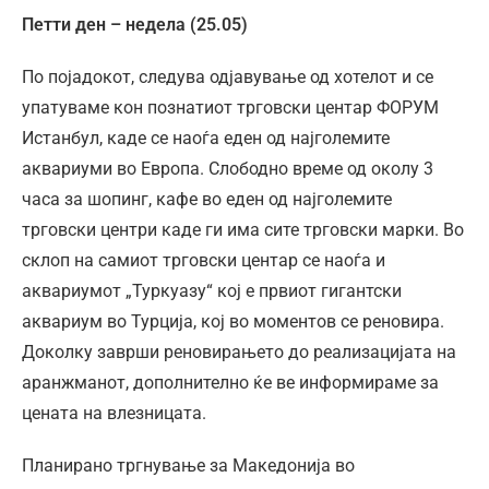
Петти ден – недела (2
5
.05)
По појадокот, следува одјавување од хотелот и се
упатуваме кон познатиот трговски центар ФОРУМ
Истанбул, каде се наоѓа еден од најголемите
аквариуми во Европа. Слободно време од околу 3
часа за шопинг, кафе во еден од најголемите
трговски центри каде ги има сите трговски марки. Во
склоп на самиот трговски центар се наоѓа и
аквариумот „Туркуазу“ кој е првиот гигантски
аквариум во Турција, кој во моментов се реновира.
Доколку заврши реновирањето до реализацијата на
аранжманот, дополнително ќе ве информираме за
цената на влезницата.
Планирано тргнување за Македонија во