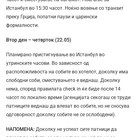
Истанбул во 15:30 часот. Ноќно возење со транзит
преку Грција, попатни паузи и царински
формалности.
Втор ден – четврток
(22.05)
Планирано пристигнување во Истанбул во
утринските часови. Во зависност од
расположливостa на собите во хотелот, доколку има
слободни соби, сместувањето е веднаш. Доколку
нема, според правилата check in ќе биде после 14
часот по локално време (агенцијата секогаш се труди
патниците веднаш да влезат во собите, но не сносува
одговорност доколку собите не се ослободени).
НАПОМЕНА:
Доколку не успеат сите патници да