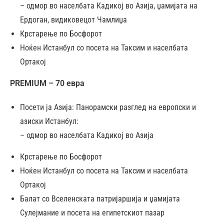
– одмор во населбата Кадикој во Азија, џамијата на
Ердоган, видиковецот Чамлиџа
Крстарење по Босфорот
Ноќен Истанбул со посета на Таксим и населбата
Ортакој
PREMIUM – 70 евра
Посети ја Азија: Панорамски разглед на европски и
азиски Истанбул:
– одмор во населбата Кадикој во Азија
Крстарење по Босфорот
Ноќен Истанбул со посета на Таксим и населбата
Ортакој
Балат со Вселенската патријаршија и џамијата
Сулејмание и посета на египетскиот пазар