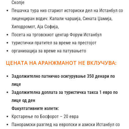
Скопје
Пешачка тура низ стариот историски дел на Истанбул со
лиценциран водич: Капали чаршија, Сината Џамија,
Хиподромот, Аја Софија,
Посета на трговскиот центар Форум Истанбул
туристички пратител за време на престојот
организација за време на патувањето
ЦЕНАТА НА АРАНЖМАНОТ НЕ ВКЛУЧУВА:
Задолжително патничко осигурување 350 денари по
лице
Задолжителна доплата за туристичка такса 1 евро по
лице од ден
Факултативните излети:
Крстарење по Босфорот – 20 евра
Панорамски разглед на европски и азиски Истанбул со