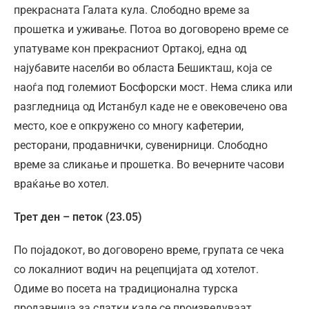
прекрасната Галата кула. Слободно време за
прошетка и уживање. Потоа во договорено време се
упатуваме кон прекрасниот Ортакој, една од
најубавите населби во областа Бешикташ, која се
наоѓа под големиот Босфорски мост. Нема слика или
разгледница од Истанбул каде не е овековечено ова
место, кое е опкружено со многу кафетерии,
ресторани, продавнички, сувенирници. Слободно
време за сликање и прошетка. Во вечерните часови
враќање во хотел.
Трет ден – петок (23.05)
По појадокот, во договорено време, групата се чека
со локалниот водич на рецепцијата од хотелот.
Одиме во посета на традиционална турска
продавница за слатки каде се произведуваат