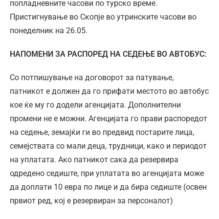
попладневните часови по турско време.
Пристигнување во Скопје во утринските часови во
понеделник на 26.05.
НАПОМЕНИ ЗА РАСПОРЕД НА СЕДЕЊЕ ВО АВТОБУС:
Со потпишување на договорот за патување,
патникот е должен да го прифати местото во автобус
кое ќе му го додели агенцијата. Дополнителни
промени не е можни. Агенцијата го прави распоредот
на седење, земајќи ги во предвид постарите лица,
семејствата со мали деца, трудници, како и периодот
на уплатата. Ако патникот сака да резервира
одредено седиште, при уплатата во агенцијата може
да доплати 10 евра по лице и да бира седиште (освен
првиот ред, кој е резервиран за персоналот)