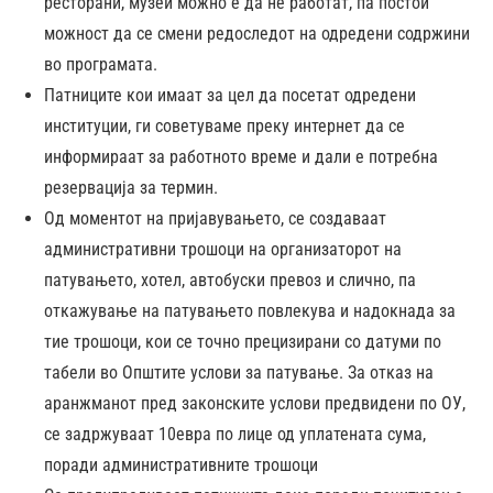
ресторани, музеи можно е да не работат, па постои
можност да се смени редоследот на одредени содржини
во програмата.
Патниците кои имаат за цел да посетат одредени
институции, ги советуваме преку интернет да се
информираат за работното време и дали е потребна
резервација за термин.
Од моментот на пријавувањето, се создаваат
административни трошоци на организаторот на
патувањето, хотел, автобуски превоз и слично, па
откажување на патувањето повлекува и надокнада за
тие трошоци, кои се точно прецизирани со датуми по
табели во Општите услови за патување. За отказ на
аранжманот пред законските услови предвидени по ОУ,
се задржуваат 10евра по лице од уплатената сума,
поради административните трошоци