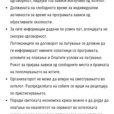
одговорност, бидејќи тоа зависи исклучиво од хотелот.
Должината на слободното време за индивидуални
активности за време на програмата зависи од
објективните околности.
За сите информации дадени по усмен пат, агенцијата не
сносува одговорност.
Потписниците на договорот за патување се должни да
ги информираат нивните сопатници со програмата,
условите на плаќање и Општите услови на патување.
Рокот за пријава зависи од слободните места и брзината
на пополнувањето на истите.
Организаторот не може да влијае на сместувањето во
хотелот. Распределбата на собите се врши на рецепција
по пристигнувањето.
Поради светската економска криза можно е да дојде до
опаѓање на квалитетот на сервисот во хотелската