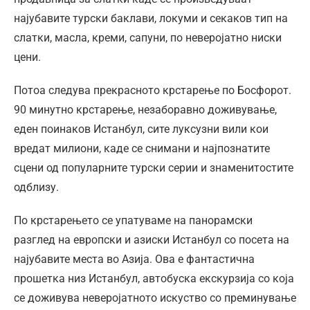
најубавите турски баклави, локуми и секаков тип на
слатки, масла, креми, сапуни, по неверојатно ниски
цени.
Потоа следува прекрасното крстарење по Босфорот.
90 минутно крстарење, незаборавно доживување,
еден поинаков Истанбул, сите луксузни вили кои
вредат милиони, каде се снимани и најпознатите
сцени од популарните турски серии и знаменитостите
одблизу.
По крстарењето се упатуваме на панорамски
разглед на европски и азиски Истанбул со посета на
најубавите места во Азија. Ова е фантастична
прошетка низ Истанбул, автобуска екскурзија со која
се доживува неверојатното искуство со преминување