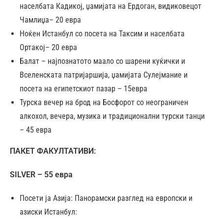
населбата Кадикој, џамијата на Ердоган, видиковецот
Чамлиџа– 20 евра
Ноќен Истанбул со посета на Таксим и населбата
Ортакој– 20 евра
Балат – најпознатото маало со шарени куќички и
Вселенската патријаршија, џамијата Сулејмание и
посета на египетскиот пазар – 15евра
Турска вечер на брод на Босфорот со неограничен
алкохол, вечера, музика и традиционални турски танци
– 45 евра
ПАКЕТ ФАКУЛТАТИВИ:
SILVER – 55 евра
Посети ја Азија: Панорамски разглед на европски и
азиски Истанбул: