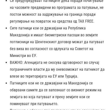
Се предупредуваат патниците дека поради почитување
на часовите предвидени во програмата за патување, не
постои можност за задржување на граница поради
регулирање на повраток на средства од TAX FREE.
Сите патници кои се државјани на Република
Македонија и имаат биометриски пасоши во земјите
потписници на Шенгенскиот договор можат да патуваат
без виза во согласност со одлуката на Советот на
Министри во ЕУ.
ВАЖНО: Агенцијата не сносува одговорност во случај
пограничните власти да му оневозможат на патникот да
влезе во територијата на ЕУ или Турција.
Патниците кои не се државјани на Македонија се
обврзани самите да се запознаат со визниот режим на
земјата во која патуваат и преку земјите кои се
поминуваат при патувањето.