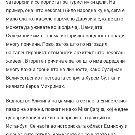
затворени и се користат за туристички цели. На
пример, она што некогаш било народна кујна, сега е
мало слатко кафуле наречено Дарузијаје, каде што
можете да уживате во шолја чај. Џамијата
Сулејмание има голема историска вредност поради
многу причини. Прво, затоа што го изградил
најталентираниот отомански архитект што некогаш
живеел. Втората причина е затоа што има одредени
многу важни гробишта на личности, како Сулејман
Величествениот, неговата сопруга Хурем Султан и
нивната ќерка Михримах.
Веднаш во близина на џамијата се наоѓа Египетскиот
пазар на зачини, познат и како Mısır Çarşısı, кој е еден
од најживописните и најшарените атракции во
Истанбул. Се наоѓа во историската област Еминону и
е рај за сите сетила. Замислете да се шетате низ