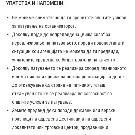
УПАТСТВА И НАПОМЕНИ:
Ве молиме внимателно да ги прочитате општите услови
за патување на организаторот.
Доколку дојде до непредвидена „виша сила“ за
нереализирање на патувањето, поради новонастанати
ситуации кои агенцијата не можела да ги предвиди,
уплатените средства ќе бидат вратени на клиентот.
Доколку патувањето се реализира според планираното
и нема никакви пречки за негова реализација, а дојде
до откажување од страна на патникот, тогаш
откажувањето ќе се реализира во согласност со
општите услови за патување.
Земете предвид дека поради државни или верски
празници на одредена дестинација на одредени
локалитети или трговски центри, продавници и