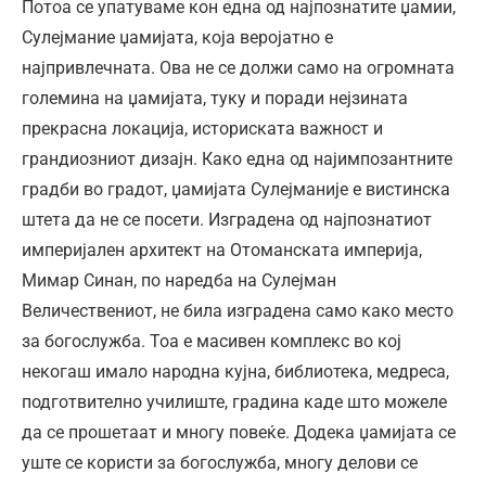
Потоа се упатуваме кон една од најпознатите џамии,
Сулејмание џамијата, која веројатно е
најпривлечната. Ова не се должи само на огромната
големина на џамијата, туку и поради нејзината
прекрасна локација, историската важност и
грандиозниот дизајн. Како една од најимпозантните
градби во градот, џамијата Сулејманије е вистинска
штета да не се посети. Изградена од најпознатиот
империјален архитект на Отоманската империја,
Мимар Синан, по наредба на Сулејман
Величествениот, не била изградена само како место
за богослужба. Тоа е масивен комплекс во кој
некогаш имало народна кујна, библиотека, медреса,
подготвително училиште, градина каде што можеле
да се прошетаат и многу повеќе. Додека џамијата се
уште се користи за богослужба, многу делови се