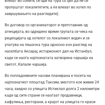
влезат во собите, се оди на тура со цел да не се
пропуштат локалитетите, а ќе влезат во хотел по
завршувањето на разгледите).
Во договор со организаторот и претставник од
агенцијата, во одредено време групата се чека на
рецепцијата од хотелот со локалниот водич и се
упатува на пешачка тура односно кон разглед на
населбата Аксарај, историскиот дел на Истанбул,
каде се наоѓа најпознатата затворена чаршија на
светот, Капали чаршија.
Во попладневните часови планирана е посета на
најпознатиот плоштад Таксим, местото кое живее 24
часа, заедно со улицата Истиклал долга 2 километри
каде од сите страни се наоѓаат продавници,
кафулиња, ресторани, а крајот на улицата го краси