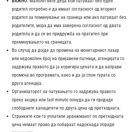
ВАЖНО:
Малолетните деца кои патуваат без еден
родител потребно е да имаат согласност од вториот
родител за поминување на граница или ако патуваат без
родителите, мора да има заверена согласнот од двата
родитела и да се во придружба на пратител при
преминувањето на границата.
Во случај да дојде до промена на монетарниот пазар
или недоволен број на пријавени патници, агенцијата го
задржува правото да ја коригира цената и да направи
промена во програмата, како и да ја спои турата со
друга агенција.
Организаторот на патувањето го задржува правото
преку акција или last minute понуда да ги продаде
слободните капацитети по друга цена од претходната.
Странките кои го уплатиле аранжманот по претходната
цена немаат право да побараат надокнада поради