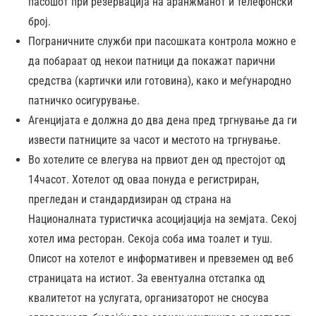
пасошот при резервација на аранжманот и телефонски
број.
Пограничните служби при пасошката контрола можно е
да побараат од некои патници да покажат парични
средства (картички или готовина), како и меѓународно
патничко осигурување.
Агенцијата е должна до два дена пред тргнување да ги
извести патниците за часот и местото на тргнување.
Во хотелите се влегува на првиот ден од престојот од
14часот. Хотелот од оваа понуда е регистриран,
прегледан и стандардизиран од страна на
Националната туристичка асоцијација на земјата. Секој
хотел има ресторан. Секоја соба има тоалет и туш.
Описот на хотелот е информативен и превземен од веб
страницата на истиот. За евентуална отстапка од
квалитетот на услугата, организаторот не сносува