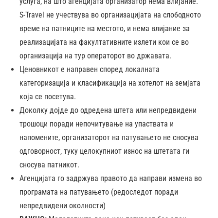
услуга, на што агенцијата организатор нема влијание.
S-Travel не учествува во организацијата на слободното
време на патниците на местото, и нема влијание за
реализацијата на факултативните излети кои се во
организација на тур операторот во државата.
Ценовникот е направен според локалната
категоризација и класификација на хотелот на земјата
која се посетува.
Доколку дојде до одредена штета или непредвидени
трошоци поради непочитување на упаствата и
напомените, организаторот на патувањето не сносува
одговорност, туку целокупниот износ на штетата ги
сносува патникот.
Агенцијата го задржува правото да направи измена во
програмата на патувањето (редоследот поради
непредвидени околности)