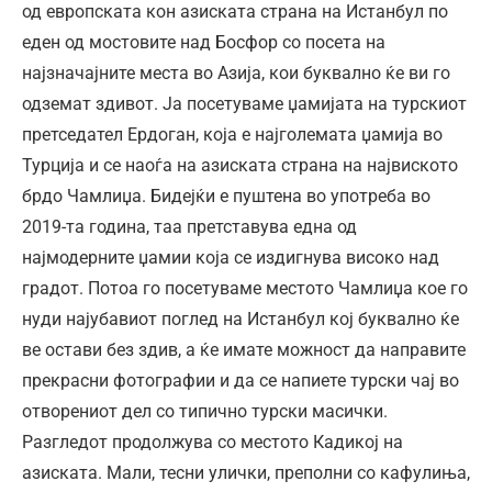
од европската кон азиската страна на Истанбул по
еден од мостовите над Босфор со посета на
најзначајните места во Азија, кои буквално ќе ви го
одземат здивот. Ја посетуваме џамијата на турскиот
претседател Ердоган, која е најголемата џамија во
Турција и се наоѓа на азиската страна на највиското
брдо Чамлиџа. Бидејќи е пуштена во употреба во
2019-та година, таа претставува една од
најмодерните џамии која се издигнува високо над
градот. Потоа го посетуваме местото Чамлиџа кое го
нуди најубавиот поглед на Истанбул кој буквално ќе
ве остави без здив, а ќе имате можност да направите
прекрасни фотографии и да се напиете турски чај во
отворениот дел со типично турски масички.
Разгледот продолжува со местото Кадикој на
азиската. Мали, тесни улички, преполни со кафулиња,