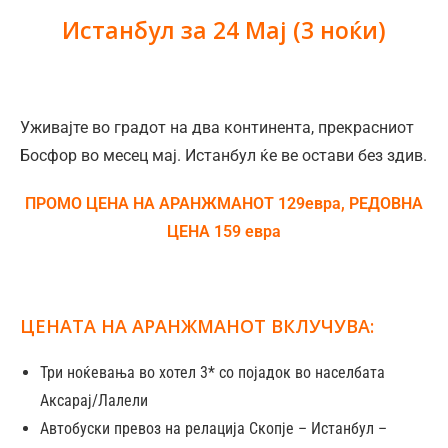
Истанбул за 24 Мај (3 ноќи)
Уживајте во градот на два континента, прекрасниот
Босфор во месец мај. Истанбул ќе ве остави без здив.
ПРОМО ЦЕНА
НА АРАНЖМАНОТ 129евра, РЕДОВНА
ЦЕНА 159 евра
ЦЕНАТА НА АРАНЖМАНОТ ВКЛУЧУВА:
Три ноќевања во хотел 3* со појадок во населбата
Аксарај/Лалели
Автобуски превоз на релација Скопје – Истанбул –