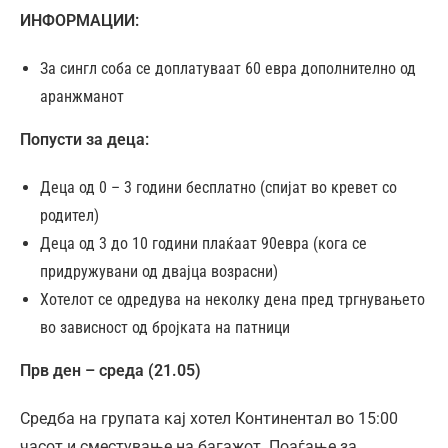
ИНФОРМАЦИИ:
За сингл соба се доплатуваат 60 евра дополнително од
аранжманот
Попусти за деца:
Деца од 0 – 3 години бесплатно (спијат во кревет со
родител)
Деца од 3 до 10 години плаќаат 90евра (кога се
придружувани од двајца возрасни)
Хотелот се одредува на неколку дена пред тргнувањето
во зависност од бројката на патници
Прв ден – среда (21.05)
Средба на групата кај хотел Континентал во 15:00
часот и сместување на багажот. Поаѓање за