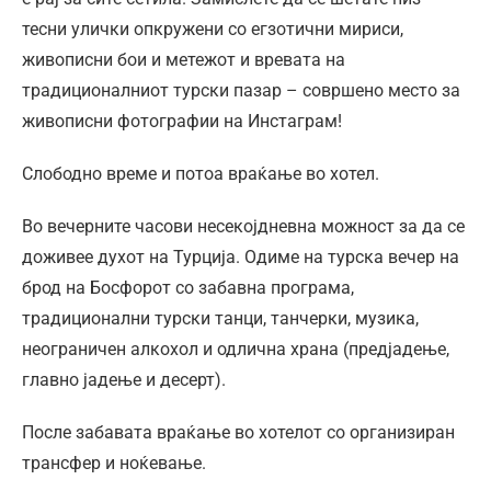
тесни улички опкружени со егзотични мириси,
живописни бои и метежот и вревата на
традиционалниот турски пазар – совршено место за
живописни фотографии на Инстаграм!
Слободно време и потоа враќање во хотел.
Во вечерните часови несекојдневна можност за да се
доживее духот на Турција. Одиме на турска вечер на
брод на Босфорот со забавна програма,
традиционални турски танци, танчерки, музика,
неограничен алкохол и одлична храна (предјадење,
главно јадење и десерт).
После забавата враќање во хотелот со организиран
трансфер и ноќевање.