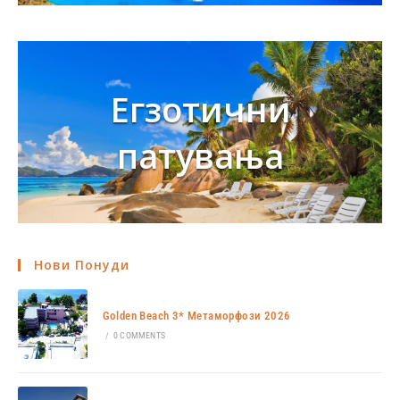
Егзотични
патувања
Нови Понуди
Golden Beach 3* Метаморфози 2026
/
0 COMMENTS